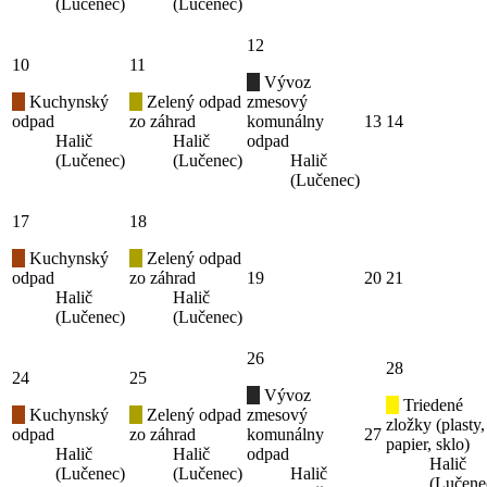
(Lučenec)
(Lučenec)
12
10
11
Vývoz
Kuchynský
Zelený odpad
zmesový
odpad
zo záhrad
komunálny
13
14
Halič
Halič
odpad
(Lučenec)
(Lučenec)
Halič
(Lučenec)
17
18
Kuchynský
Zelený odpad
odpad
zo záhrad
19
20
21
Halič
Halič
(Lučenec)
(Lučenec)
26
28
24
25
Vývoz
Triedené
Kuchynský
Zelený odpad
zmesový
zložky (plasty,
odpad
zo záhrad
komunálny
27
papier, sklo)
Halič
Halič
odpad
Halič
(Lučenec)
(Lučenec)
Halič
(Lučene