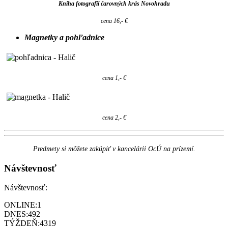
Kniha fotografií čarovných krás Novohradu
cena 16,- €
Magnetky a pohľadnice
cena 1,- €
cena 2,- €
Predmety si môžete zakúpiť v kancelárii OcÚ na prízemí.
Návštevnosť
Návštevnosť:
ONLINE:
1
DNES:
492
TÝŽDEŇ:
4319