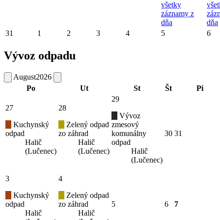
všetky
vše
záznamy z
záz
dňa
dňa
31
1
2
3
4
5
6
Vývoz odpadu
August
2026
Po
Ut
St
Št
Pi
29
27
28
Vývoz
Kuchynský
Zelený odpad
zmesový
odpad
zo záhrad
komunálny
30
31
Halič
Halič
odpad
(Lučenec)
(Lučenec)
Halič
(Lučenec)
3
4
Kuchynský
Zelený odpad
odpad
zo záhrad
5
6
7
Halič
Halič