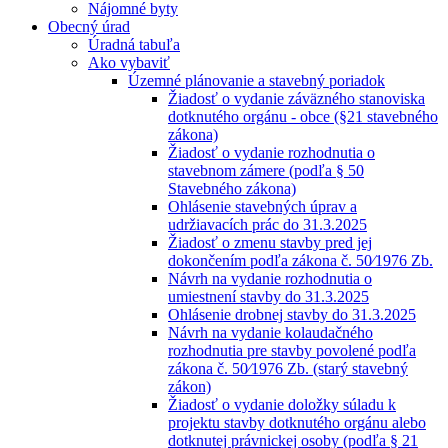
Nájomné byty
Obecný úrad
Úradná tabuľa
Ako vybaviť
Územné plánovanie a stavebný poriadok
Žiadosť o vydanie záväzného stanoviska
dotknutého orgánu - obce (§21 stavebného
zákona)
Žiadosť o vydanie rozhodnutia o
stavebnom zámere (podľa § 50
Stavebného zákona)
Ohlásenie stavebných úprav a
udržiavacích prác do 31.3.2025
Žiadosť o zmenu stavby pred jej
dokončením podľa zákona č. 50⁄1976 Zb.
Návrh na vydanie rozhodnutia o
umiestnení stavby do 31.3.2025
Ohlásenie drobnej stavby do 31.3.2025
Návrh na vydanie kolaudačného
rozhodnutia pre stavby povolené podľa
zákona č. 50⁄1976 Zb. (starý stavebný
zákon)
Žiadosť o vydanie doložky súladu k
projektu stavby dotknutého orgánu alebo
dotknutej právnickej osoby (podľa § 21