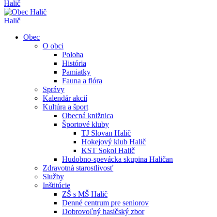
Halič
Halič
Obec
O obci
Poloha
História
Pamiatky
Fauna a flóra
Správy
Kalendár akcií
Kultúra a šport
Obecná knižnica
Športové kluby
TJ Slovan Halič
Hokejový klub Halič
KST Sokol Halič
Hudobno-spevácka skupina Haličan
Zdravotná starostlivosť
Služby
Inštitúcie
ZŠ s MŠ Halič
Denné centrum pre seniorov
Dobrovoľný hasičský zbor