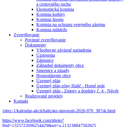
a cestovného ruchu
Ekonomická komisia
Komisia kultúry
Komisia športu
Komisia na ochranu verejného záujmu
Komisia mládeže
Zverejňovanie
Povinné zverejňovanie
Dokumenty
Všeobecne záväzné nariadenia
Uznesenia
Zápisnice
Základné dokumenty obce
Smernice a zásady
Hospodárenie obce
Územný plán
Územný plán zóny Halič - Horné pole
Územný plán - Zmeny a doplnky č. 4 - Návrh
Realizované projekty
Kontakt
/obec-1/kalendar-akcii/halicske-slavnosti-2026-970_387sk.html
https://www.facebook.com/photo?
fbid=1325722696254429&set=a.213238847502825