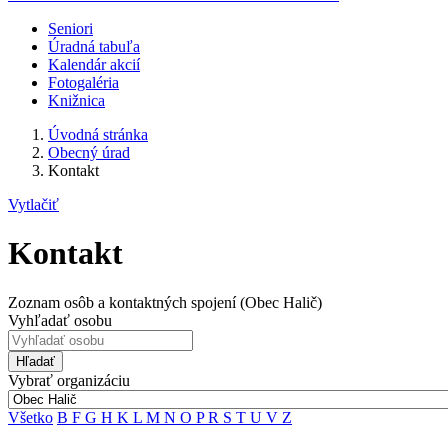
Seniori
Úradná tabuľa
Kalendár akcií
Fotogaléria
Knižnica
Úvodná stránka
Obecný úrad
Kontakt
Vytlačiť
Kontakt
Zoznam osôb a kontaktných spojení (Obec Halič)
Vyhľadať osobu
Hľadať
Vybrať organizáciu
Všetko
B
F
G
H
K
L
M
N
O
P
R
S
T
U
V
Z