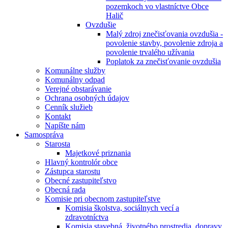
pozemkoch vo vlastníctve Obce
Halič
Ovzdušie
Malý zdroj znečisťovania ovzdušia -
povolenie stavby, povolenie zdroja a
povolenie trvalého užívania
Poplatok za znečisťovanie ovzdušia
Komunálne služby
Komunálny odpad
Verejné obstarávanie
Ochrana osobných údajov
Cenník služieb
Kontakt
Napíšte nám
Samospráva
Starosta
Majetkové priznania
Hlavný kontrolór obce
Zástupca starostu
Obecné zastupiteľstvo
Obecná rada
Komisie pri obecnom zastupiteľstve
Komisia školstva, sociálnych vecí a
zdravotníctva
Komisia stavebná, životného prostredia, dopravy