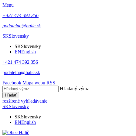
Menu
+421 474 392 356
podatelna@halic.sk
SK
Slovensky
SK
Slovensky
EN
English
+421 474 392 356
podatelna@halic.sk
Facebook
Mapa webu
RSS
Hľadaný výraz
Hľadať
rozšírené vyhľadávanie
SK
Slovensky
SK
Slovensky
EN
English