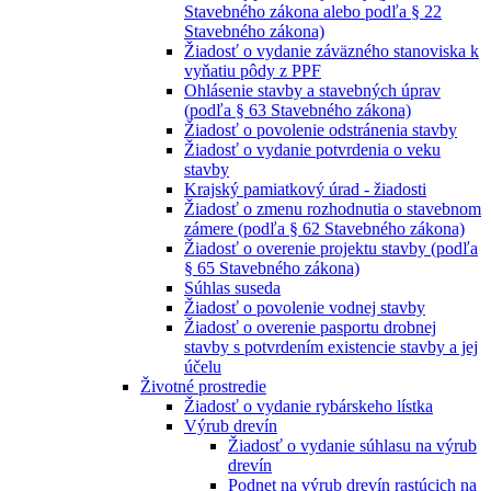
Stavebného zákona alebo podľa § 22
Stavebného zákona)
Žiadosť o vydanie záväzného stanoviska k
vyňatiu pôdy z PPF
Ohlásenie stavby a stavebných úprav
(podľa § 63 Stavebného zákona)
Žiadosť o povolenie odstránenia stavby
Žiadosť o vydanie potvrdenia o veku
stavby
Krajský pamiatkový úrad - žiadosti
Žiadosť o zmenu rozhodnutia o stavebnom
zámere (podľa § 62 Stavebného zákona)
Žiadosť o overenie projektu stavby (podľa
§ 65 Stavebného zákona)
Súhlas suseda
Žiadosť o povolenie vodnej stavby
Žiadosť o overenie pasportu drobnej
stavby s potvrdením existencie stavby a jej
účelu
Životné prostredie
Žiadosť o vydanie rybárskeho lístka
Výrub drevín
Žiadosť o vydanie súhlasu na výrub
drevín
Podnet na výrub drevín rastúcich na