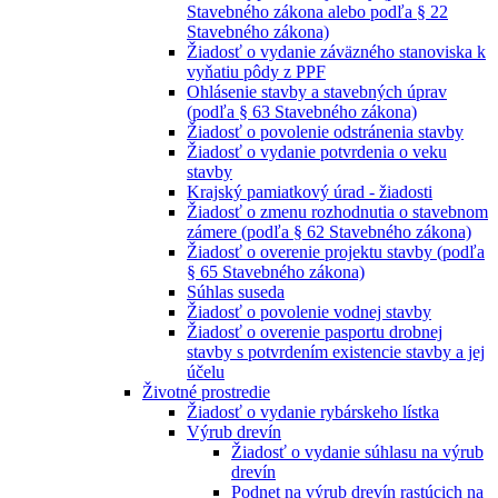
Stavebného zákona alebo podľa § 22
Stavebného zákona)
Žiadosť o vydanie záväzného stanoviska k
vyňatiu pôdy z PPF
Ohlásenie stavby a stavebných úprav
(podľa § 63 Stavebného zákona)
Žiadosť o povolenie odstránenia stavby
Žiadosť o vydanie potvrdenia o veku
stavby
Krajský pamiatkový úrad - žiadosti
Žiadosť o zmenu rozhodnutia o stavebnom
zámere (podľa § 62 Stavebného zákona)
Žiadosť o overenie projektu stavby (podľa
§ 65 Stavebného zákona)
Súhlas suseda
Žiadosť o povolenie vodnej stavby
Žiadosť o overenie pasportu drobnej
stavby s potvrdením existencie stavby a jej
účelu
Životné prostredie
Žiadosť o vydanie rybárskeho lístka
Výrub drevín
Žiadosť o vydanie súhlasu na výrub
drevín
Podnet na výrub drevín rastúcich na