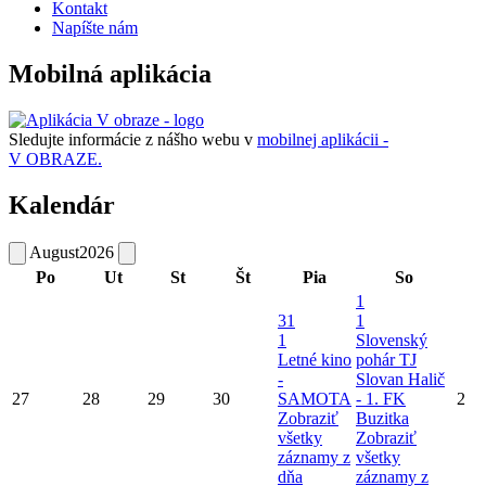
Kontakt
Napíšte nám
Mobilná aplikácia
Sledujte informácie z nášho webu v
mobilnej aplikácii -
V OBRAZE.
Kalendár
August
2026
Po
Ut
St
Št
Pia
So
1
31
1
1
Slovenský
Letné kino
pohár TJ
-
Slovan Halič
27
28
29
30
SAMOTA
- 1. FK
2
Zobraziť
Buzitka
všetky
Zobraziť
záznamy z
všetky
dňa
záznamy z