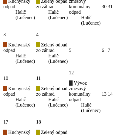
Kuchynský
Zelený odpad
zmesový
odpad
zo záhrad
komunálny
30
31
Halič
Halič
odpad
(Lučenec)
(Lučenec)
Halič
(Lučenec)
3
4
Kuchynský
Zelený odpad
odpad
zo záhrad
5
6
7
Halič
Halič
(Lučenec)
(Lučenec)
12
10
11
Vývoz
Kuchynský
Zelený odpad
zmesový
odpad
zo záhrad
komunálny
13
14
Halič
Halič
odpad
(Lučenec)
(Lučenec)
Halič
(Lučenec)
17
18
Kuchynský
Zelený odpad