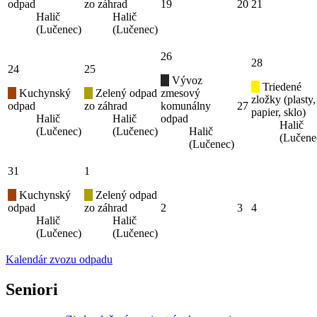
odpad
zo záhrad
19
20
21
Halič
Halič
(Lučenec)
(Lučenec)
26
28
24
25
Vývoz
Triedené
Kuchynský
Zelený odpad
zmesový
zložky (plasty,
odpad
zo záhrad
komunálny
27
papier, sklo)
Halič
Halič
odpad
Halič
(Lučenec)
(Lučenec)
Halič
(Lučene
(Lučenec)
31
1
Kuchynský
Zelený odpad
odpad
zo záhrad
2
3
4
Halič
Halič
(Lučenec)
(Lučenec)
Kalendár zvozu odpadu
Seniori