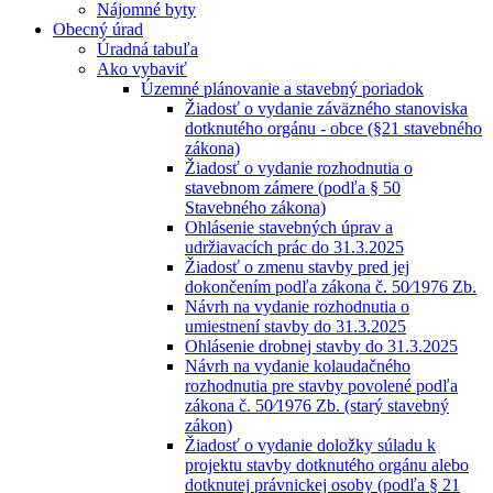
Nájomné byty
Obecný úrad
Úradná tabuľa
Ako vybaviť
Územné plánovanie a stavebný poriadok
Žiadosť o vydanie záväzného stanoviska
dotknutého orgánu - obce (§21 stavebného
zákona)
Žiadosť o vydanie rozhodnutia o
stavebnom zámere (podľa § 50
Stavebného zákona)
Ohlásenie stavebných úprav a
udržiavacích prác do 31.3.2025
Žiadosť o zmenu stavby pred jej
dokončením podľa zákona č. 50⁄1976 Zb.
Návrh na vydanie rozhodnutia o
umiestnení stavby do 31.3.2025
Ohlásenie drobnej stavby do 31.3.2025
Návrh na vydanie kolaudačného
rozhodnutia pre stavby povolené podľa
zákona č. 50⁄1976 Zb. (starý stavebný
zákon)
Žiadosť o vydanie doložky súladu k
projektu stavby dotknutého orgánu alebo
dotknutej právnickej osoby (podľa § 21