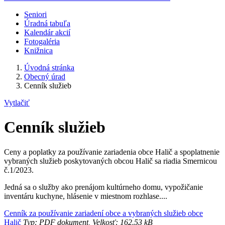
Seniori
Úradná tabuľa
Kalendár akcií
Fotogaléria
Knižnica
Úvodná stránka
Obecný úrad
Cenník služieb
Vytlačiť
Cenník služieb
Ceny a poplatky za používanie zariadenia obce Halič a spoplatnenie
vybraných služieb poskytovaných obcou Halič sa riadia Smernicou
č.1/2023.
Jedná sa o služby ako prenájom kultúrneho domu, vypožičanie
inventáru kuchyne, hlásenie v miestnom rozhlase....
Cenník za používanie zariadení obce a vybraných služieb obce
Halič
Typ: PDF dokument, Velkosť: 162.53 kB