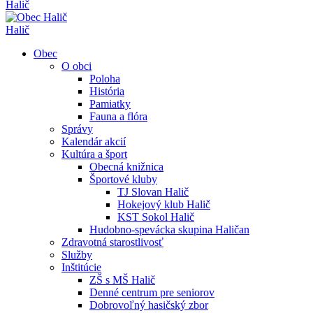
Halič
Halič
Obec
O obci
Poloha
História
Pamiatky
Fauna a flóra
Správy
Kalendár akcií
Kultúra a šport
Obecná knižnica
Športové kluby
TJ Slovan Halič
Hokejový klub Halič
KST Sokol Halič
Hudobno-spevácka skupina Haličan
Zdravotná starostlivosť
Služby
Inštitúcie
ZŠ s MŠ Halič
Denné centrum pre seniorov
Dobrovoľný hasičský zbor