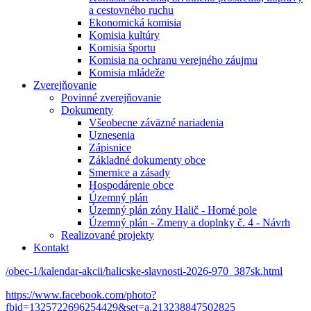
a cestovného ruchu
Ekonomická komisia
Komisia kultúry
Komisia športu
Komisia na ochranu verejného záujmu
Komisia mládeže
Zverejňovanie
Povinné zverejňovanie
Dokumenty
Všeobecne záväzné nariadenia
Uznesenia
Zápisnice
Základné dokumenty obce
Smernice a zásady
Hospodárenie obce
Územný plán
Územný plán zóny Halič - Horné pole
Územný plán - Zmeny a doplnky č. 4 - Návrh
Realizované projekty
Kontakt
/obec-1/kalendar-akcii/halicske-slavnosti-2026-970_387sk.html
https://www.facebook.com/photo?
fbid=1325722696254429&set=a.213238847502825