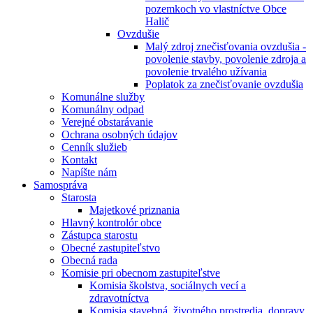
pozemkoch vo vlastníctve Obce
Halič
Ovzdušie
Malý zdroj znečisťovania ovzdušia -
povolenie stavby, povolenie zdroja a
povolenie trvalého užívania
Poplatok za znečisťovanie ovzdušia
Komunálne služby
Komunálny odpad
Verejné obstarávanie
Ochrana osobných údajov
Cenník služieb
Kontakt
Napíšte nám
Samospráva
Starosta
Majetkové priznania
Hlavný kontrolór obce
Zástupca starostu
Obecné zastupiteľstvo
Obecná rada
Komisie pri obecnom zastupiteľstve
Komisia školstva, sociálnych vecí a
zdravotníctva
Komisia stavebná, životného prostredia, dopravy