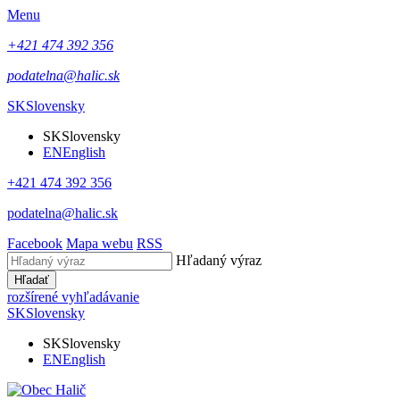
Menu
+421 474 392 356
podatelna@halic.sk
SK
Slovensky
SK
Slovensky
EN
English
+421 474 392 356
podatelna@halic.sk
Facebook
Mapa webu
RSS
Hľadaný výraz
Hľadať
rozšírené vyhľadávanie
SK
Slovensky
SK
Slovensky
EN
English