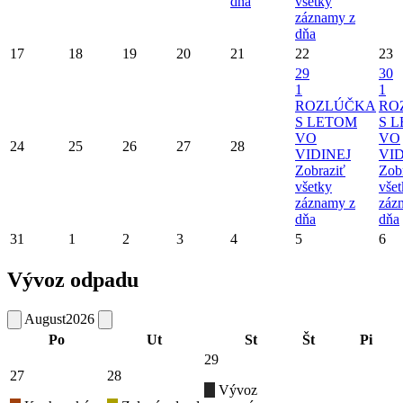
dňa
všetky
záznamy z
dňa
17
18
19
20
21
22
23
29
30
1
1
ROZLÚČKA
RO
S LETOM
S 
VO
VO
24
25
26
27
28
VIDINEJ
VID
Zobraziť
Zob
všetky
vše
záznamy z
záz
dňa
dňa
31
1
2
3
4
5
6
Vývoz odpadu
August
2026
Po
Ut
St
Št
Pi
29
27
28
Vývoz