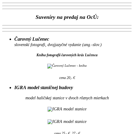
Suveníry na predaj na OcÚ:
Čarovný Lučenec
slovenskí fotografi, dvojjazyčné vydanie (ang.-slov.)
Kniha fotografií čarovných krás Lučenca
cena 20,- €
IGRA model staničnej budovy
model haličskej stanice v dvoch rôznych mierkach
cena 25,- €, 27,- €