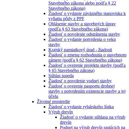
Stavebného zákona alebo podľa § 22
Stavebného zákona)
Žiadosť o vydanie záväzného stanoviska k
vyňatiu pôdy z PPF
Ohlásenie stavby a stavebných úprav
(podľa § 63 Stavebného zákona)
Žiadosť o povolenie odstránenia stavby
Žiadosť o vydanie potvrdenia o veku
stavby
Krajský pamiatkový úrad - žiadosti
Žiadosť o zmenu rozhodnutia o stavebnom
zámere (podľa § 62 Stavebného zákona)
Žiadosť o overenie projektu stavby (podľa
§ 65 Stavebného zákona)
Súhlas suseda
Žiadosť o povolenie vodnej stavby
Žiadosť o overenie pasportu drobnej
stavby s potvrdením existencie stavby a jej
účelu
Životné prostredie
Žiadosť o vydanie rybárskeho lístka
Výrub drevín
Žiadosť o vydanie súhlasu na výrub
drevín
Podnet na výrub drevín rastúcich na