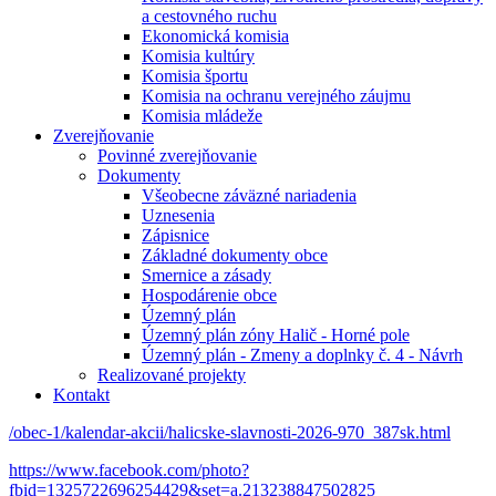
a cestovného ruchu
Ekonomická komisia
Komisia kultúry
Komisia športu
Komisia na ochranu verejného záujmu
Komisia mládeže
Zverejňovanie
Povinné zverejňovanie
Dokumenty
Všeobecne záväzné nariadenia
Uznesenia
Zápisnice
Základné dokumenty obce
Smernice a zásady
Hospodárenie obce
Územný plán
Územný plán zóny Halič - Horné pole
Územný plán - Zmeny a doplnky č. 4 - Návrh
Realizované projekty
Kontakt
/obec-1/kalendar-akcii/halicske-slavnosti-2026-970_387sk.html
https://www.facebook.com/photo?
fbid=1325722696254429&set=a.213238847502825