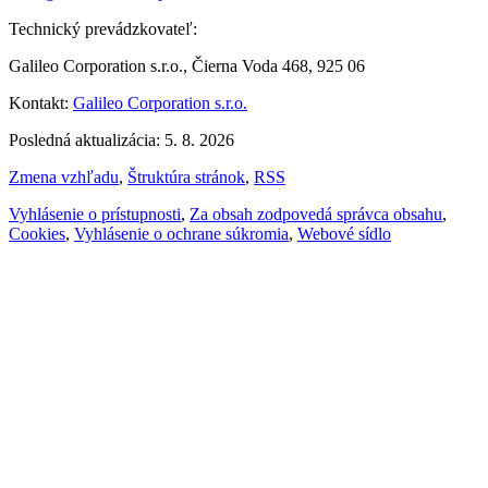
Technický prevádzkovateľ:
Galileo Corporation s.r.o., Čierna Voda 468, 925 06
Kontakt:
Galileo Corporation s.r.o.
Posledná aktualizácia: 5. 8. 2026
Zmena vzhľadu
,
Štruktúra stránok
,
RSS
Vyhlásenie o prístupnosti
,
Za obsah zodpovedá správca obsahu
,
Cookies
,
Vyhlásenie o ochrane súkromia
,
Webové sídlo