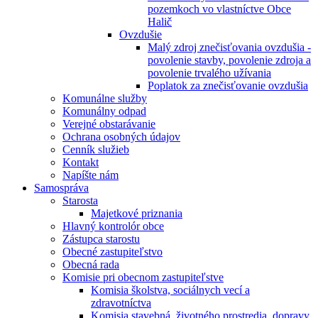
pozemkoch vo vlastníctve Obce
Halič
Ovzdušie
Malý zdroj znečisťovania ovzdušia -
povolenie stavby, povolenie zdroja a
povolenie trvalého užívania
Poplatok za znečisťovanie ovzdušia
Komunálne služby
Komunálny odpad
Verejné obstarávanie
Ochrana osobných údajov
Cenník služieb
Kontakt
Napíšte nám
Samospráva
Starosta
Majetkové priznania
Hlavný kontrolór obce
Zástupca starostu
Obecné zastupiteľstvo
Obecná rada
Komisie pri obecnom zastupiteľstve
Komisia školstva, sociálnych vecí a
zdravotníctva
Komisia stavebná, životného prostredia, dopravy