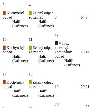
3
4
Kuchynský
Zelený odpad
odpad
zo záhrad
5
6
7
Halič
Halič
(Lučenec)
(Lučenec)
12
10
11
Vývoz
Kuchynský
Zelený odpad
zmesový
odpad
zo záhrad
komunálny
13
14
Halič
Halič
odpad
(Lučenec)
(Lučenec)
Halič
(Lučenec)
17
18
Kuchynský
Zelený odpad
odpad
zo záhrad
19
20
21
Halič
Halič
(Lučenec)
(Lučenec)
26
28