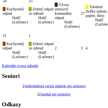
24
25
Vývoz
Triedené
Kuchynský
Zelený odpad
zmesový
zložky (plasty,
odpad
zo záhrad
komunálny
27
papier, sklo)
Halič
Halič
odpad
Halič
(Lučenec)
(Lučenec)
Halič
(Lučene
(Lučenec)
31
1
Kuchynský
Zelený odpad
odpad
zo záhrad
2
3
4
Halič
Halič
(Lučenec)
(Lučenec)
Kalendár zvozu odpadu
Seniori
Zjednodušená verzia stránok pre seniorov
Odkazy