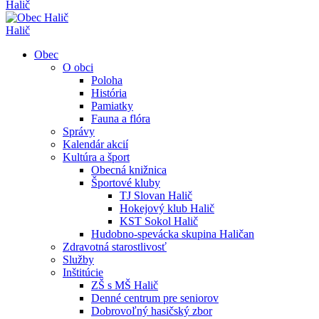
Halič
Halič
Obec
O obci
Poloha
História
Pamiatky
Fauna a flóra
Správy
Kalendár akcií
Kultúra a šport
Obecná knižnica
Športové kluby
TJ Slovan Halič
Hokejový klub Halič
KST Sokol Halič
Hudobno-spevácka skupina Haličan
Zdravotná starostlivosť
Služby
Inštitúcie
ZŠ s MŠ Halič
Denné centrum pre seniorov
Dobrovoľný hasičský zbor