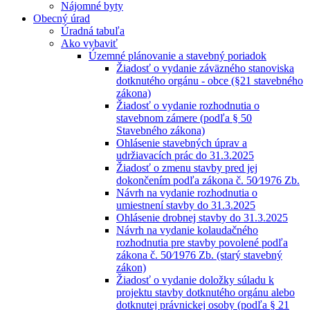
Nájomné byty
Obecný úrad
Úradná tabuľa
Ako vybaviť
Územné plánovanie a stavebný poriadok
Žiadosť o vydanie záväzného stanoviska
dotknutého orgánu - obce (§21 stavebného
zákona)
Žiadosť o vydanie rozhodnutia o
stavebnom zámere (podľa § 50
Stavebného zákona)
Ohlásenie stavebných úprav a
udržiavacích prác do 31.3.2025
Žiadosť o zmenu stavby pred jej
dokončením podľa zákona č. 50⁄1976 Zb.
Návrh na vydanie rozhodnutia o
umiestnení stavby do 31.3.2025
Ohlásenie drobnej stavby do 31.3.2025
Návrh na vydanie kolaudačného
rozhodnutia pre stavby povolené podľa
zákona č. 50⁄1976 Zb. (starý stavebný
zákon)
Žiadosť o vydanie doložky súladu k
projektu stavby dotknutého orgánu alebo
dotknutej právnickej osoby (podľa § 21