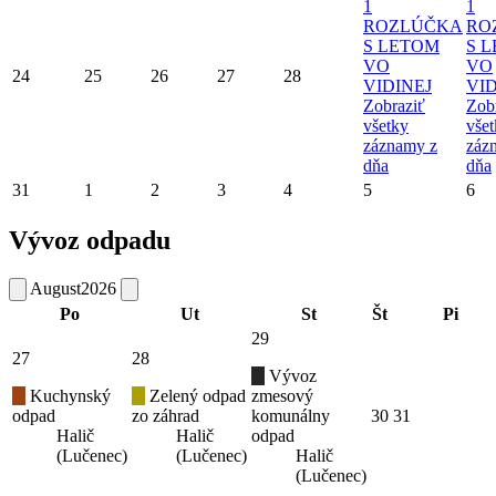
1
1
ROZLÚČKA
RO
S LETOM
S 
VO
VO
24
25
26
27
28
VIDINEJ
VID
Zobraziť
Zob
všetky
vše
záznamy z
záz
dňa
dňa
31
1
2
3
4
5
6
Vývoz odpadu
August
2026
Po
Ut
St
Št
Pi
29
27
28
Vývoz
Kuchynský
Zelený odpad
zmesový
odpad
zo záhrad
komunálny
30
31
Halič
Halič
odpad
(Lučenec)
(Lučenec)
Halič
(Lučenec)