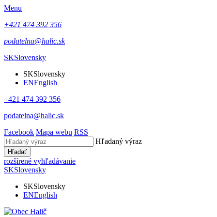
Menu
+421 474 392 356
podatelna@halic.sk
SK
Slovensky
SK
Slovensky
EN
English
+421 474 392 356
podatelna@halic.sk
Facebook
Mapa webu
RSS
Hľadaný výraz
Hľadať
rozšírené vyhľadávanie
SK
Slovensky
SK
Slovensky
EN
English