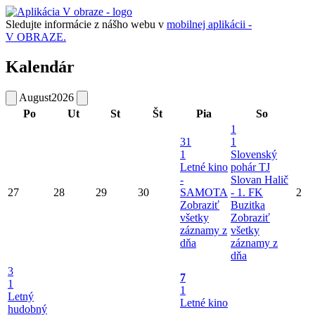
Sledujte informácie z nášho webu v
mobilnej aplikácii -
V OBRAZE.
Kalendár
August
2026
Po
Ut
St
Št
Pia
So
1
31
1
1
Slovenský
Letné kino
pohár TJ
-
Slovan Halič
27
28
29
30
SAMOTA
- 1. FK
2
Zobraziť
Buzitka
všetky
Zobraziť
záznamy z
všetky
dňa
záznamy z
dňa
3
7
1
1
Letný
Letné kino
hudobný