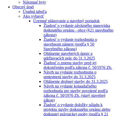
Nájomné byty
Obecný úrad
Úradná tabuľa
Ako vybaviť
Územné plánovanie a stavebný poriadok
Žiadosť o vydanie záväzného stanoviska
dotknutého orgánu - obce (§21 stavebného
zákona)
Žiadosť o vydanie rozhodnutia o
stavebnom zámere (podľa § 50
Stavebného zákona)
Ohlásenie stavebných úprav a
udržiavacích prác do 31.3.2025
Žiadosť o zmenu stavby pred jej
dokončením podľa zákona č. 50⁄1976 Zb.
Návrh na vydanie rozhodnutia o
umiestnení stavby do 31.3.2025
Ohlásenie drobnej stavby do 31.3.2025
Návrh na vydanie kolaudačného
rozhodnutia pre stavby povolené podľa
zákona č. 50⁄1976 Zb. (starý stavebný
zákon)
Žiadosť o vydanie doložky súladu k
projektu stavby dotknutého orgánu alebo
dotknutej právnickej osoby (podľa § 21