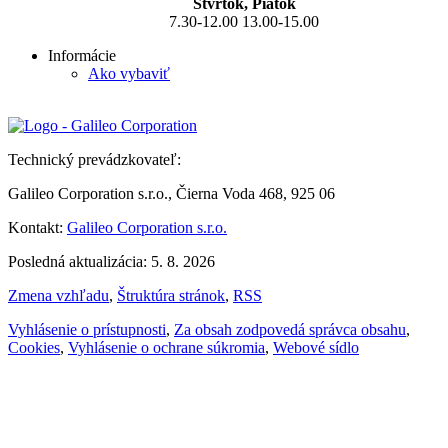
Štvrtok, Piatok
7.30-12.00 13.00-15.00
Informácie
Ako vybaviť
Technický prevádzkovateľ:
Galileo Corporation s.r.o., Čierna Voda 468, 925 06
Kontakt:
Galileo Corporation s.r.o.
Posledná aktualizácia: 5. 8. 2026
Zmena vzhľadu
,
Štruktúra stránok
,
RSS
Vyhlásenie o prístupnosti
,
Za obsah zodpovedá správca obsahu
,
Cookies
,
Vyhlásenie o ochrane súkromia
,
Webové sídlo