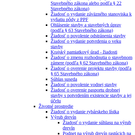
Stavebného zákona alebo podľa § 22
Stavebného zákona)
Žiadosť o vydanie záväzného stanoviska k
vyňatiu pôdy z PPF
Ohlásenie stavby a stavebných úprav
(podľa § 63 Stavebného zákona)
Žiadosť o povolenie odstránenia stavby
Žiadosť o vydanie potvrdenia o veku
stavby
Krajský pamiatkový úrad - žiadosti
Žiadosť o zmenu rozhodnutia o stavebnom
zámere (podľa § 62 Stavebného zákona)
Žiadosť o overenie projektu stavby (podľa
§ 65 Stavebného zákona)
Súhlas suseda
Žiadosť o povolenie vodnej stavby
Žiadosť o overenie pasportu drobnej
stavby s potvrdením existencie stavby a jej
účelu
Životné prostredie
Žiadosť o vydanie rybárskeho lístka
Výrub drevín
Žiadosť o vydanie súhlasu na výrub
drevín
Podnet na výrub drevín rastúcich na