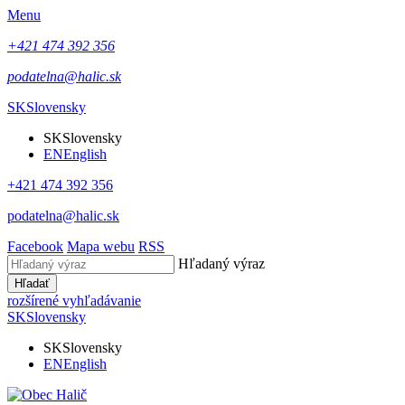
Menu
+421 474 392 356
podatelna@halic.sk
SK
Slovensky
SK
Slovensky
EN
English
+421 474 392 356
podatelna@halic.sk
Facebook
Mapa webu
RSS
Hľadaný výraz
Hľadať
rozšírené vyhľadávanie
SK
Slovensky
SK
Slovensky
EN
English