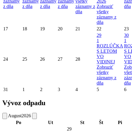
záznamy
záznamy
záznamy
záznamy
všetky
2026
záz
z dňa
z dňa
z dňa
z dňa
záznamy z
Zobraziť
dňa
dňa
všetky
záznamy z
dňa
17
18
19
20
21
22
23
29
30
1
1
ROZLÚČKA
RO
S LETOM
S 
VO
VO
24
25
26
27
28
VIDINEJ
VID
Zobraziť
Zob
všetky
vše
záznamy z
záz
dňa
dňa
31
1
2
3
4
5
6
Vývoz odpadu
August
2026
Po
Ut
St
Št
Pi
29