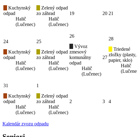
Kuchynský
Zelený odpad
odpad
zo záhrad
19
20
21
Halič
Halič
(Lučenec)
(Lučenec)
26
28
24
25
Vývoz
Triedené
Kuchynský
Zelený odpad
zmesový
zložky (plasty,
odpad
zo záhrad
komunálny
27
papier, sklo)
Halič
Halič
odpad
Halič
(Lučenec)
(Lučenec)
Halič
(Lučene
(Lučenec)
31
1
Kuchynský
Zelený odpad
odpad
zo záhrad
2
3
4
Halič
Halič
(Lučenec)
(Lučenec)
Kalendár zvozu odpadu
Seniori