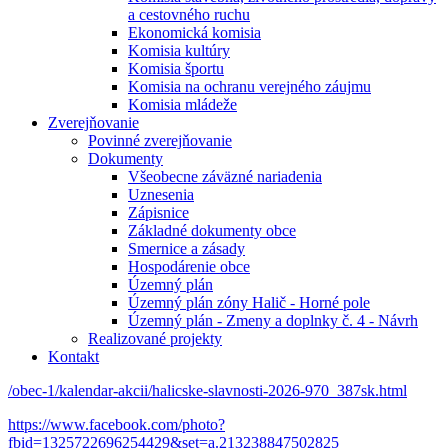
a cestovného ruchu
Ekonomická komisia
Komisia kultúry
Komisia športu
Komisia na ochranu verejného záujmu
Komisia mládeže
Zverejňovanie
Povinné zverejňovanie
Dokumenty
Všeobecne záväzné nariadenia
Uznesenia
Zápisnice
Základné dokumenty obce
Smernice a zásady
Hospodárenie obce
Územný plán
Územný plán zóny Halič - Horné pole
Územný plán - Zmeny a doplnky č. 4 - Návrh
Realizované projekty
Kontakt
/obec-1/kalendar-akcii/halicske-slavnosti-2026-970_387sk.html
https://www.facebook.com/photo?
fbid=1325722696254429&set=a.213238847502825