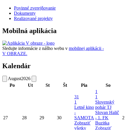
Povinné zverejňovanie
Dokumenty
Realizované projekty
Mobilná aplikácia
Sledujte informácie z nášho webu v
mobilnej aplikácii -
V OBRAZE.
Kalendár
August
2026
Po
Ut
St
Št
Pia
So
1
31
1
1
Slovenský
Letné kino
pohár TJ
-
Slovan Halič
27
28
29
30
SAMOTA
- 1. FK
2
Zobraziť
Buzitka
všetky
Zobraziť