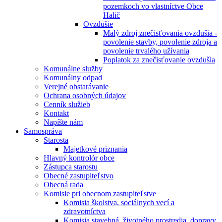
pozemkoch vo vlastníctve Obce
Halič
Ovzdušie
Malý zdroj znečisťovania ovzdušia -
povolenie stavby, povolenie zdroja a
povolenie trvalého užívania
Poplatok za znečisťovanie ovzdušia
Komunálne služby
Komunálny odpad
Verejné obstarávanie
Ochrana osobných údajov
Cenník služieb
Kontakt
Napíšte nám
Samospráva
Starosta
Majetkové priznania
Hlavný kontrolór obce
Zástupca starostu
Obecné zastupiteľstvo
Obecná rada
Komisie pri obecnom zastupiteľstve
Komisia školstva, sociálnych vecí a
zdravotníctva
Komisia stavebná, životného prostredia, dopravy