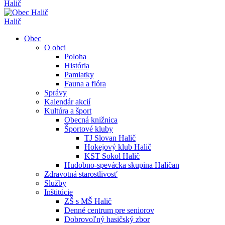
Halič
Halič
Obec
O obci
Poloha
História
Pamiatky
Fauna a flóra
Správy
Kalendár akcií
Kultúra a šport
Obecná knižnica
Športové kluby
TJ Slovan Halič
Hokejový klub Halič
KST Sokol Halič
Hudobno-spevácka skupina Haličan
Zdravotná starostlivosť
Služby
Inštitúcie
ZŠ s MŠ Halič
Denné centrum pre seniorov
Dobrovoľný hasičský zbor