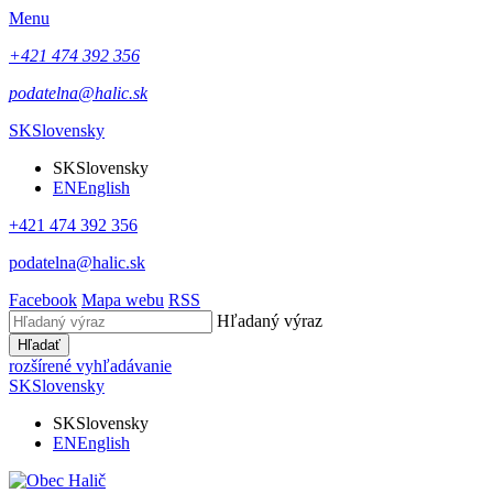
Menu
+421 474 392 356
podatelna@halic.sk
SK
Slovensky
SK
Slovensky
EN
English
+421 474 392 356
podatelna@halic.sk
Facebook
Mapa webu
RSS
Hľadaný výraz
Hľadať
rozšírené vyhľadávanie
SK
Slovensky
SK
Slovensky
EN
English