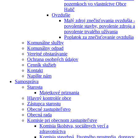
pozemkoch vo vlastníctve Obce
Halič
Ovzdušie
Malý zdroj znečisťovania ovzdušia -
povolenie stavby, povolenie zdroja a
povolenie trvalého užívania
Poplatok za znečisťovanie ovzdušia
Komunálne služby
Komunálny odpad
Verejné obstarávanie
Ochrana osobných údajov
Cenník služieb
Kontakt
Napíšte nám
Samospráva
Starosta
Majetkové priznania
Hlavný kontrolór obce
Zástupca starostu
Obecné zastupiteľstvo
Obecná rada
Komisie pri obecnom zastupiteľstve
Komisia školstva, sociálnych vecí a
zdravotníctva
Komisia stavebná, životného prostredia, dopravy