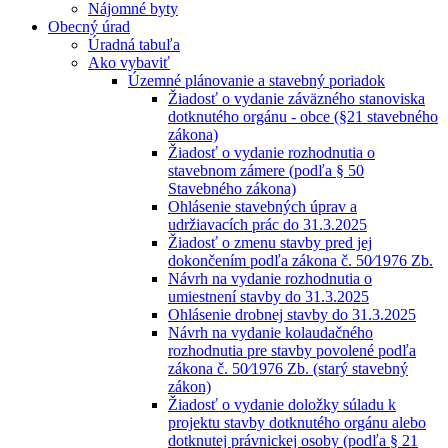
Nájomné byty
Obecný úrad
Úradná tabuľa
Ako vybaviť
Územné plánovanie a stavebný poriadok
Žiadosť o vydanie záväzného stanoviska
dotknutého orgánu - obce (§21 stavebného
zákona)
Žiadosť o vydanie rozhodnutia o
stavebnom zámere (podľa § 50
Stavebného zákona)
Ohlásenie stavebných úprav a
udržiavacích prác do 31.3.2025
Žiadosť o zmenu stavby pred jej
dokončením podľa zákona č. 50⁄1976 Zb.
Návrh na vydanie rozhodnutia o
umiestnení stavby do 31.3.2025
Ohlásenie drobnej stavby do 31.3.2025
Návrh na vydanie kolaudačného
rozhodnutia pre stavby povolené podľa
zákona č. 50⁄1976 Zb. (starý stavebný
zákon)
Žiadosť o vydanie doložky súladu k
projektu stavby dotknutého orgánu alebo
dotknutej právnickej osoby (podľa § 21