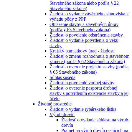
Stavebného zákona alebo podľa § 22
Stavebného zákona)
Žiadosť o vydanie záväzného stanoviska k
vyňatiu pôdy z PPF
Ohlásenie stavby a stavebných úprav
(podľa § 63 Stavebného zákona)
Žiadosť o povolenie odstránenia stavby
Žiadosť o vydanie potvrdenia o veku
stavby
Krajský pamiatkový úrad - žiadosti
Žiadosť o zmenu rozhodnutia o stavebnom
zámere (podľa § 62 Stavebného zákona)
Žiadosť o overenie projektu stavby (podľa
§ 65 Stavebného zákona)
Súhlas suseda
Žiadosť o povolenie vodnej stavby
Žiadosť o overenie pasportu drobnej
stavby s potvrdením existencie stavby a jej
účelu
Životné prostredie
Žiadosť o vydanie rybárskeho lístka
Výrub drevín
Žiadosť o vydanie súhlasu na výrub
drevín
Podnet na výrub drevín rastúcich na