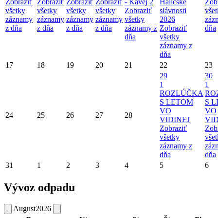
Zobraziť
Zobraziť
Zobraziť
Zobraziť
- Kavej 2
Haličské
Zob
všetky
všetky
všetky
všetky
Zobraziť
slávnosti
vše
záznamy
záznamy
záznamy
záznamy
všetky
2026
záz
z dňa
z dňa
z dňa
z dňa
záznamy z
Zobraziť
dňa
dňa
všetky
záznamy z
dňa
17
18
19
20
21
22
23
29
30
1
1
ROZLÚČKA
RO
S LETOM
S 
VO
VO
24
25
26
27
28
VIDINEJ
VID
Zobraziť
Zob
všetky
vše
záznamy z
záz
dňa
dňa
31
1
2
3
4
5
6
Vývoz odpadu
August
2026