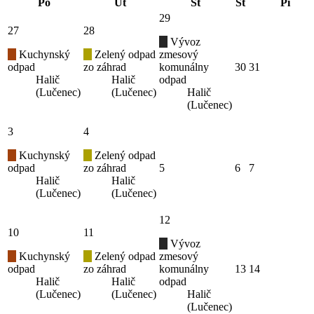
Po
Ut
St
Št
Pi
29
27
28
Vývoz
Kuchynský
Zelený odpad
zmesový
odpad
zo záhrad
komunálny
30
31
Halič
Halič
odpad
(Lučenec)
(Lučenec)
Halič
(Lučenec)
3
4
Kuchynský
Zelený odpad
odpad
zo záhrad
5
6
7
Halič
Halič
(Lučenec)
(Lučenec)
12
10
11
Vývoz
Kuchynský
Zelený odpad
zmesový
odpad
zo záhrad
komunálny
13
14
Halič
Halič
odpad
(Lučenec)
(Lučenec)
Halič
(Lučenec)