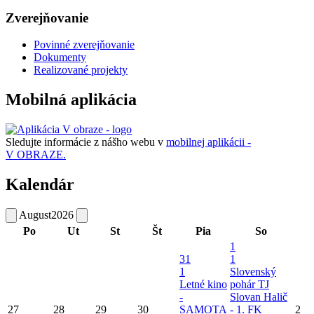
Zverejňovanie
Povinné zverejňovanie
Dokumenty
Realizované projekty
Mobilná aplikácia
Sledujte informácie z nášho webu v
mobilnej aplikácii -
V OBRAZE.
Kalendár
August
2026
Po
Ut
St
Št
Pia
So
1
31
1
1
Slovenský
Letné kino
pohár TJ
-
Slovan Halič
27
28
29
30
SAMOTA
- 1. FK
2