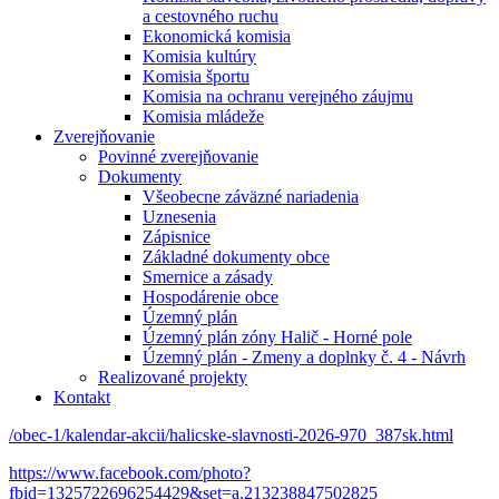
a cestovného ruchu
Ekonomická komisia
Komisia kultúry
Komisia športu
Komisia na ochranu verejného záujmu
Komisia mládeže
Zverejňovanie
Povinné zverejňovanie
Dokumenty
Všeobecne záväzné nariadenia
Uznesenia
Zápisnice
Základné dokumenty obce
Smernice a zásady
Hospodárenie obce
Územný plán
Územný plán zóny Halič - Horné pole
Územný plán - Zmeny a doplnky č. 4 - Návrh
Realizované projekty
Kontakt
/obec-1/kalendar-akcii/halicske-slavnosti-2026-970_387sk.html
https://www.facebook.com/photo?
fbid=1325722696254429&set=a.213238847502825