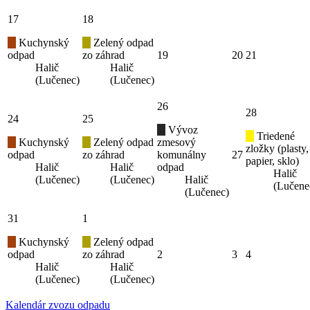
17
18
Kuchynský
Zelený odpad
odpad
zo záhrad
19
20
21
Halič
Halič
(Lučenec)
(Lučenec)
26
28
24
25
Vývoz
Triedené
Kuchynský
Zelený odpad
zmesový
zložky (plasty,
odpad
zo záhrad
komunálny
27
papier, sklo)
Halič
Halič
odpad
Halič
(Lučenec)
(Lučenec)
Halič
(Lučene
(Lučenec)
31
1
Kuchynský
Zelený odpad
odpad
zo záhrad
2
3
4
Halič
Halič
(Lučenec)
(Lučenec)
Kalendár zvozu odpadu