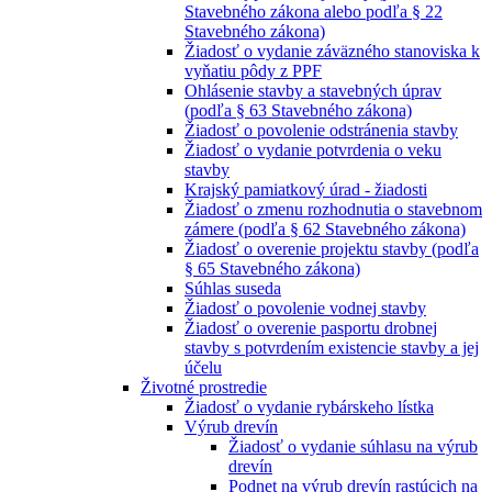
Stavebného zákona alebo podľa § 22
Stavebného zákona)
Žiadosť o vydanie záväzného stanoviska k
vyňatiu pôdy z PPF
Ohlásenie stavby a stavebných úprav
(podľa § 63 Stavebného zákona)
Žiadosť o povolenie odstránenia stavby
Žiadosť o vydanie potvrdenia o veku
stavby
Krajský pamiatkový úrad - žiadosti
Žiadosť o zmenu rozhodnutia o stavebnom
zámere (podľa § 62 Stavebného zákona)
Žiadosť o overenie projektu stavby (podľa
§ 65 Stavebného zákona)
Súhlas suseda
Žiadosť o povolenie vodnej stavby
Žiadosť o overenie pasportu drobnej
stavby s potvrdením existencie stavby a jej
účelu
Životné prostredie
Žiadosť o vydanie rybárskeho lístka
Výrub drevín
Žiadosť o vydanie súhlasu na výrub
drevín
Podnet na výrub drevín rastúcich na