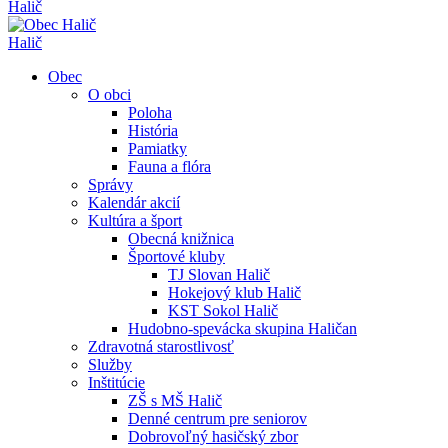
Halič
Halič
Obec
O obci
Poloha
História
Pamiatky
Fauna a flóra
Správy
Kalendár akcií
Kultúra a šport
Obecná knižnica
Športové kluby
TJ Slovan Halič
Hokejový klub Halič
KST Sokol Halič
Hudobno-spevácka skupina Haličan
Zdravotná starostlivosť
Služby
Inštitúcie
ZŠ s MŠ Halič
Denné centrum pre seniorov
Dobrovoľný hasičský zbor