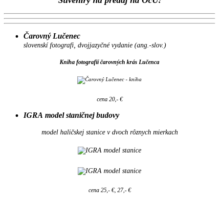
Suveníry na predaj na OcÚ:
Čarovný Lučenec
slovenskí fotografi, dvojjazyčné vydanie (ang.-slov.)
Kniha fotografií čarovných krás Lučenca
cena 20,- €
IGRA model staničnej budovy
model haličskej stanice v dvoch rôznych mierkach
cena 25,- €, 27,- €