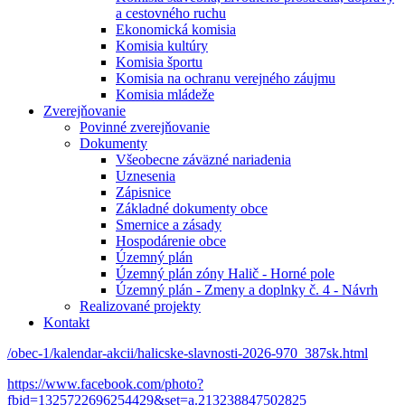
a cestovného ruchu
Ekonomická komisia
Komisia kultúry
Komisia športu
Komisia na ochranu verejného záujmu
Komisia mládeže
Zverejňovanie
Povinné zverejňovanie
Dokumenty
Všeobecne záväzné nariadenia
Uznesenia
Zápisnice
Základné dokumenty obce
Smernice a zásady
Hospodárenie obce
Územný plán
Územný plán zóny Halič - Horné pole
Územný plán - Zmeny a doplnky č. 4 - Návrh
Realizované projekty
Kontakt
/obec-1/kalendar-akcii/halicske-slavnosti-2026-970_387sk.html
https://www.facebook.com/photo?
fbid=1325722696254429&set=a.213238847502825