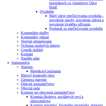
pozemkoch vo vlastníctve Obce
Halič
Ovzdušie
Malý zdroj znečisťovania ovzdušia -
povolenie stavby, povolenie zdroja a
povolenie trvalého užívania
Poplatok za znečisťovanie ovzdušia
Komunálne služby
Komunálny odpad
Verejné obstarávanie
Ochrana osobných údajov
Cenník služieb
Kontakt
Napíšte nám
Samospráva
Starosta
Majetkové priznania
Hlavný kontrolór obce
Zástupca starostu
Obecné zastupiteľstvo
Obecná rada
Komisie pri obecnom zastupiteľstve
Komisia školstva, sociálnych vecí a
zdravotníctva
Komisia stavebná, životného prostredia, dopravy