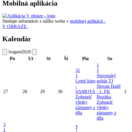
Mobilná aplikácia
Sledujte informácie z nášho webu v
mobilnej aplikácii -
V OBRAZE.
Kalendár
August
2026
Po
Ut
St
Št
Pia
So
1
31
1
1
Slovenský
Letné kino
pohár TJ
-
Slovan Halič
27
28
29
30
SAMOTA
- 1. FK
2
Zobraziť
Buzitka
všetky
Zobraziť
záznamy z
všetky
dňa
záznamy z
dňa
3
7
1