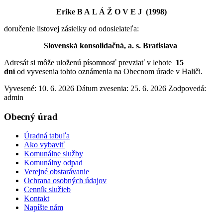
Erike B A L Á Ž O V E J (1998)
doručenie listovej zásielky od odosielateľa:
Slovenská konsolidačná, a. s. Bratislava
Adresát si môže uloženú písomnosť prevziať v lehote
15
dní
od vyvesenia tohto oznámenia na Obecnom úrade v Haliči.
Vyvesené: 10. 6. 2026
Dátum zvesenia: 25. 6. 2026
Zodpovedá:
admin
Obecný úrad
Úradná tabuľa
Ako vybaviť
Komunálne služby
Komunálny odpad
Verejné obstarávanie
Ochrana osobných údajov
Cenník služieb
Kontakt
Napíšte nám