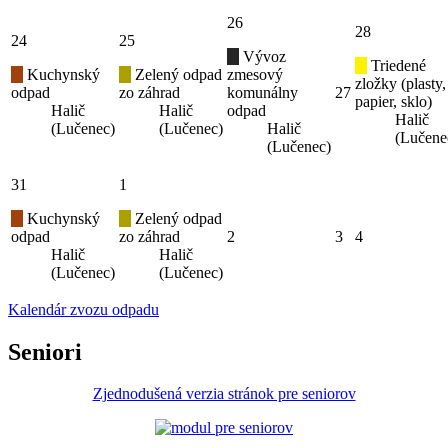
26
28
24
25
Vývoz
Triedené
Kuchynský
Zelený odpad
zmesový
zložky (plasty,
odpad
zo záhrad
komunálny
27
papier, sklo)
Halič
Halič
odpad
Halič
(Lučenec)
(Lučenec)
Halič
(Lučene
(Lučenec)
31
1
Kuchynský
Zelený odpad
odpad
zo záhrad
2
3
4
Halič
Halič
(Lučenec)
(Lučenec)
Kalendár zvozu odpadu
Seniori
Zjednodušená verzia stránok pre seniorov