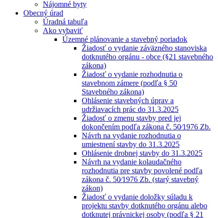
Nájomné byty
Obecný úrad
Úradná tabuľa
Ako vybaviť
Územné plánovanie a stavebný poriadok
Žiadosť o vydanie záväzného stanoviska
dotknutého orgánu - obce (§21 stavebného
zákona)
Žiadosť o vydanie rozhodnutia o
stavebnom zámere (podľa § 50
Stavebného zákona)
Ohlásenie stavebných úprav a
udržiavacích prác do 31.3.2025
Žiadosť o zmenu stavby pred jej
dokončením podľa zákona č. 50⁄1976 Zb.
Návrh na vydanie rozhodnutia o
umiestnení stavby do 31.3.2025
Ohlásenie drobnej stavby do 31.3.2025
Návrh na vydanie kolaudačného
rozhodnutia pre stavby povolené podľa
zákona č. 50⁄1976 Zb. (starý stavebný
zákon)
Žiadosť o vydanie doložky súladu k
projektu stavby dotknutého orgánu alebo
dotknutej právnickej osoby (podľa § 21