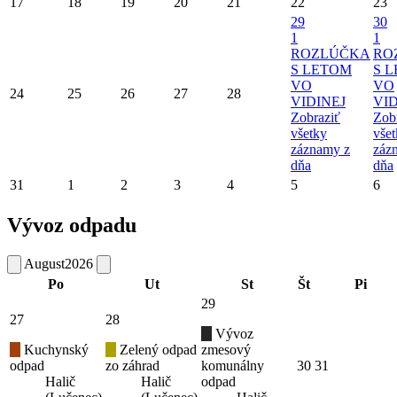
17
18
19
20
21
22
23
29
30
1
1
ROZLÚČKA
RO
S LETOM
S 
VO
VO
24
25
26
27
28
VIDINEJ
VID
Zobraziť
Zob
všetky
vše
záznamy z
záz
dňa
dňa
31
1
2
3
4
5
6
Vývoz odpadu
August
2026
Po
Ut
St
Št
Pi
29
27
28
Vývoz
Kuchynský
Zelený odpad
zmesový
odpad
zo záhrad
komunálny
30
31
Halič
Halič
odpad