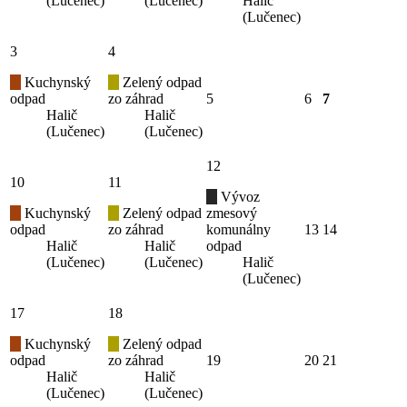
(Lučenec)
(Lučenec)
Halič
(Lučenec)
3
4
Kuchynský
Zelený odpad
odpad
zo záhrad
5
6
7
Halič
Halič
(Lučenec)
(Lučenec)
12
10
11
Vývoz
Kuchynský
Zelený odpad
zmesový
odpad
zo záhrad
komunálny
13
14
Halič
Halič
odpad
(Lučenec)
(Lučenec)
Halič
(Lučenec)
17
18
Kuchynský
Zelený odpad
odpad
zo záhrad
19
20
21
Halič
Halič
(Lučenec)
(Lučenec)