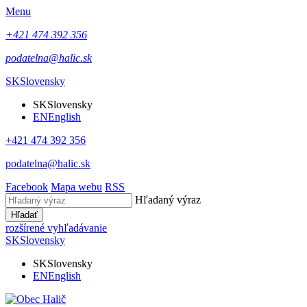
Menu
+421 474 392 356
podatelna@halic.sk
SK
Slovensky
SK
Slovensky
EN
English
+421 474 392 356
podatelna@halic.sk
Facebook
Mapa webu
RSS
Hľadaný výraz
Hľadať
rozšírené vyhľadávanie
SK
Slovensky
SK
Slovensky
EN
English