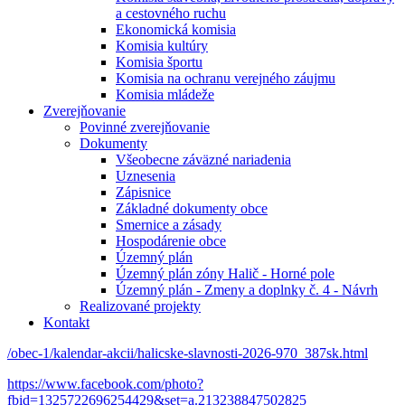
a cestovného ruchu
Ekonomická komisia
Komisia kultúry
Komisia športu
Komisia na ochranu verejného záujmu
Komisia mládeže
Zverejňovanie
Povinné zverejňovanie
Dokumenty
Všeobecne záväzné nariadenia
Uznesenia
Zápisnice
Základné dokumenty obce
Smernice a zásady
Hospodárenie obce
Územný plán
Územný plán zóny Halič - Horné pole
Územný plán - Zmeny a doplnky č. 4 - Návrh
Realizované projekty
Kontakt
/obec-1/kalendar-akcii/halicske-slavnosti-2026-970_387sk.html
https://www.facebook.com/photo?
fbid=1325722696254429&set=a.213238847502825