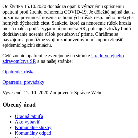
Od štvrtka 15.10.2020 dochádza opäť k výraznému sprísneniu
opatrení proti šíreniu ochorenia COVID-19. Je dôležíté najmä dať si
pozor na povinnosť nosenia ochranných rúšok resp. iného prekrytia
horných dýchacích ciest. Sankcie, ktoré za nenosenie rúšok hrozia
nie sú malé a podľa vyjadrení premiéra SR, policajné zložky budú
dodržiavanie nosenia rúšok posudzovať prísne. Chráňme sa
navzájom a pomôžme svojim zodpovedným prístupom zlepšiť
epidemiologickú situáciu.
Celé znenie opatrení je zverejnené na stránke
Úradu verejného
zdravotníctva SR
a na našej stránke:
Opatrenie_rúška
Opatrenia_prevádzky
Vyvesené: 15. 10. 2020
Zodpovedá:
Správce Webu
Obecný úrad
Úradná tabuľa
Ako vybaviť
Komunálne služby
Komunálny odpad