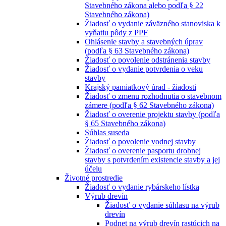
Stavebného zákona alebo podľa § 22
Stavebného zákona)
Žiadosť o vydanie záväzného stanoviska k
vyňatiu pôdy z PPF
Ohlásenie stavby a stavebných úprav
(podľa § 63 Stavebného zákona)
Žiadosť o povolenie odstránenia stavby
Žiadosť o vydanie potvrdenia o veku
stavby
Krajský pamiatkový úrad - žiadosti
Žiadosť o zmenu rozhodnutia o stavebnom
zámere (podľa § 62 Stavebného zákona)
Žiadosť o overenie projektu stavby (podľa
§ 65 Stavebného zákona)
Súhlas suseda
Žiadosť o povolenie vodnej stavby
Žiadosť o overenie pasportu drobnej
stavby s potvrdením existencie stavby a jej
účelu
Životné prostredie
Žiadosť o vydanie rybárskeho lístka
Výrub drevín
Žiadosť o vydanie súhlasu na výrub
drevín
Podnet na výrub drevín rastúcich na