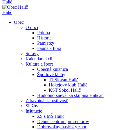
Halič
Halič
Obec
O obci
Poloha
História
Pamiatky
Fauna a flóra
Správy
Kalendár akcií
Kultúra a šport
Obecná knižnica
Športové kluby
TJ Slovan Halič
Hokejový klub Halič
KST Sokol Halič
Hudobno-spevácka skupina Haličan
Zdravotná starostlivosť
Služby
Inštitúcie
ZŠ s MŠ Halič
Denné centrum pre seniorov
Dobrovoľný hasičský zbor