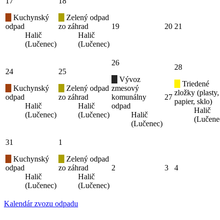
17
18
Kuchynský
Zelený odpad
odpad
zo záhrad
19
20
21
Halič
Halič
(Lučenec)
(Lučenec)
26
28
24
25
Vývoz
Triedené
Kuchynský
Zelený odpad
zmesový
zložky (plasty,
odpad
zo záhrad
komunálny
27
papier, sklo)
Halič
Halič
odpad
Halič
(Lučenec)
(Lučenec)
Halič
(Lučene
(Lučenec)
31
1
Kuchynský
Zelený odpad
odpad
zo záhrad
2
3
4
Halič
Halič
(Lučenec)
(Lučenec)
Kalendár zvozu odpadu