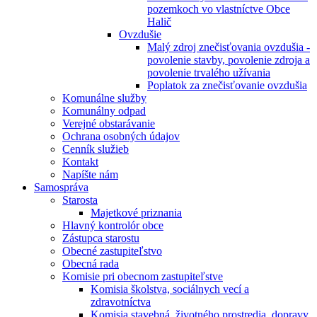
pozemkoch vo vlastníctve Obce
Halič
Ovzdušie
Malý zdroj znečisťovania ovzdušia -
povolenie stavby, povolenie zdroja a
povolenie trvalého užívania
Poplatok za znečisťovanie ovzdušia
Komunálne služby
Komunálny odpad
Verejné obstarávanie
Ochrana osobných údajov
Cenník služieb
Kontakt
Napíšte nám
Samospráva
Starosta
Majetkové priznania
Hlavný kontrolór obce
Zástupca starostu
Obecné zastupiteľstvo
Obecná rada
Komisie pri obecnom zastupiteľstve
Komisia školstva, sociálnych vecí a
zdravotníctva
Komisia stavebná, životného prostredia, dopravy