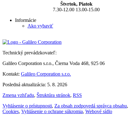
Štvrtok, Piatok
7.30-12.00 13.00-15.00
Informácie
Ako vybaviť
Technický prevádzkovateľ:
Galileo Corporation s.r.o., Čierna Voda 468, 925 06
Kontakt:
Galileo Corporation s.r.o.
Posledná aktualizácia: 5. 8. 2026
Zmena vzhľadu
,
Štruktúra stránok
,
RSS
Vyhlásenie o prístupnosti
,
Za obsah zodpovedá správca obsahu
,
Cookies
,
Vyhlásenie o ochrane súkromia
,
Webové sídlo