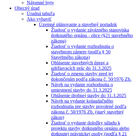
Nájomné byty
Obecný úrad
Úradná tabuľa
Ako vybaviť
Územné plánovanie a stavebný poriadok
Žiadosť o vydanie záväzného stanoviska
dotknutého orgánu - obce (§21 stavebného
zákona)
Žiadosť o vydanie rozhodnutia o
stavebnom zámere (podľa § 50
Stavebného zákona)
Ohlásenie stavebných úprav a
udržiavacích prác do 31.3.2025
Žiadosť o zmenu stavby pred jej
dokončením podľa zákona č. 50⁄1976 Zb.
Návrh na vydanie rozhodnutia o
umiestnení stavby do 31.3.2025
Ohlásenie drobnej stavby do 31.3.2025
Návrh na vydanie kolaudačného
rozhodnutia pre stavby povolené podľa
zákona č. 50⁄1976 Zb. (starý stavebný
zákon)
Žiadosť o vydanie doložky súladu k
projektu stavby dotknutého orgánu alebo
dotknutej právnickej osoby (podľa § 21