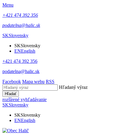
Menu
+421 474 392 356
podatelna@halic.sk
SK
Slovensky
SK
Slovensky
EN
English
+421 474 392 356
podatelna@halic.sk
Facebook
Mapa webu
RSS
Hľadaný výraz
Hľadať
rozšírené vyhľadávanie
SK
Slovensky
SK
Slovensky
EN
English