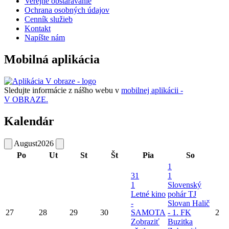
Verejné obstarávanie
Ochrana osobných údajov
Cenník služieb
Kontakt
Napíšte nám
Mobilná aplikácia
Sledujte informácie z nášho webu v
mobilnej aplikácii -
V OBRAZE.
Kalendár
August
2026
Po
Ut
St
Št
Pia
So
1
31
1
1
Slovenský
Letné kino
pohár TJ
-
Slovan Halič
27
28
29
30
SAMOTA
- 1. FK
2
Zobraziť
Buzitka