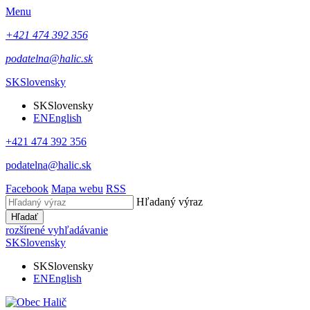
Menu
+421 474 392 356
podatelna@halic.sk
SK
Slovensky
SK
Slovensky
EN
English
+421 474 392 356
podatelna@halic.sk
Facebook
Mapa webu
RSS
Hľadaný výraz
Hľadať
rozšírené vyhľadávanie
SK
Slovensky
SK
Slovensky
EN
English