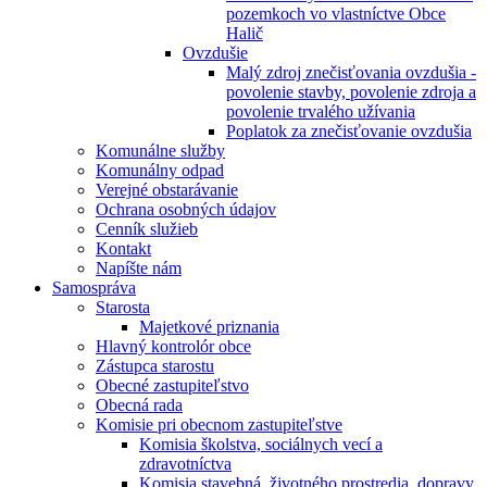
pozemkoch vo vlastníctve Obce
Halič
Ovzdušie
Malý zdroj znečisťovania ovzdušia -
povolenie stavby, povolenie zdroja a
povolenie trvalého užívania
Poplatok za znečisťovanie ovzdušia
Komunálne služby
Komunálny odpad
Verejné obstarávanie
Ochrana osobných údajov
Cenník služieb
Kontakt
Napíšte nám
Samospráva
Starosta
Majetkové priznania
Hlavný kontrolór obce
Zástupca starostu
Obecné zastupiteľstvo
Obecná rada
Komisie pri obecnom zastupiteľstve
Komisia školstva, sociálnych vecí a
zdravotníctva
Komisia stavebná, životného prostredia, dopravy