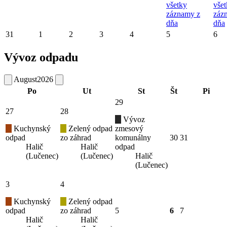
všetky
vše
záznamy z
záz
dňa
dňa
31
1
2
3
4
5
6
Vývoz odpadu
August
2026
Po
Ut
St
Št
Pi
29
27
28
Vývoz
Kuchynský
Zelený odpad
zmesový
odpad
zo záhrad
komunálny
30
31
Halič
Halič
odpad
(Lučenec)
(Lučenec)
Halič
(Lučenec)
3
4
Kuchynský
Zelený odpad
odpad
zo záhrad
5
6
7
Halič
Halič