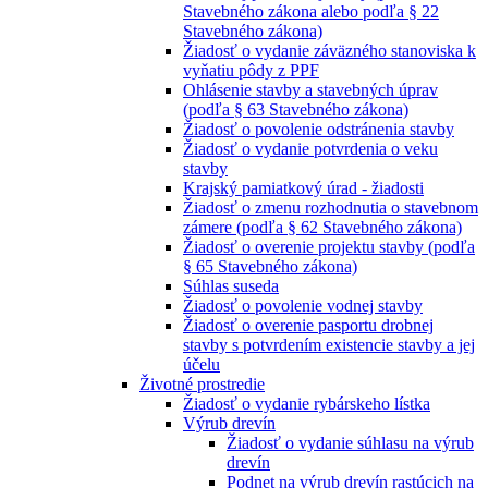
Stavebného zákona alebo podľa § 22
Stavebného zákona)
Žiadosť o vydanie záväzného stanoviska k
vyňatiu pôdy z PPF
Ohlásenie stavby a stavebných úprav
(podľa § 63 Stavebného zákona)
Žiadosť o povolenie odstránenia stavby
Žiadosť o vydanie potvrdenia o veku
stavby
Krajský pamiatkový úrad - žiadosti
Žiadosť o zmenu rozhodnutia o stavebnom
zámere (podľa § 62 Stavebného zákona)
Žiadosť o overenie projektu stavby (podľa
§ 65 Stavebného zákona)
Súhlas suseda
Žiadosť o povolenie vodnej stavby
Žiadosť o overenie pasportu drobnej
stavby s potvrdením existencie stavby a jej
účelu
Životné prostredie
Žiadosť o vydanie rybárskeho lístka
Výrub drevín
Žiadosť o vydanie súhlasu na výrub
drevín
Podnet na výrub drevín rastúcich na