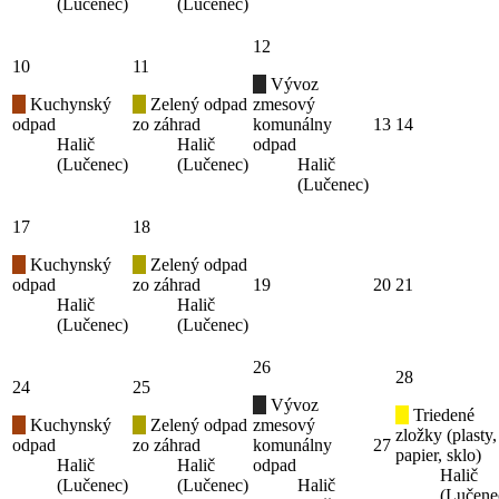
(Lučenec)
(Lučenec)
12
10
11
Vývoz
Kuchynský
Zelený odpad
zmesový
odpad
zo záhrad
komunálny
13
14
Halič
Halič
odpad
(Lučenec)
(Lučenec)
Halič
(Lučenec)
17
18
Kuchynský
Zelený odpad
odpad
zo záhrad
19
20
21
Halič
Halič
(Lučenec)
(Lučenec)
26
28
24
25
Vývoz
Triedené
Kuchynský
Zelený odpad
zmesový
zložky (plasty,
odpad
zo záhrad
komunálny
27
papier, sklo)
Halič
Halič
odpad
Halič
(Lučenec)
(Lučenec)
Halič
(Lučene