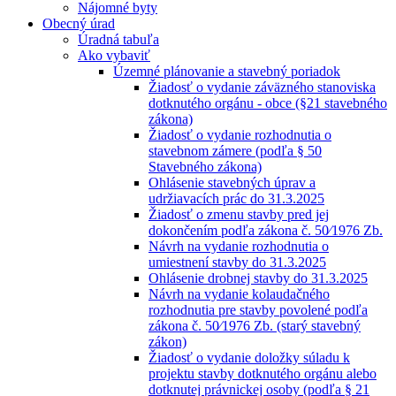
Nájomné byty
Obecný úrad
Úradná tabuľa
Ako vybaviť
Územné plánovanie a stavebný poriadok
Žiadosť o vydanie záväzného stanoviska
dotknutého orgánu - obce (§21 stavebného
zákona)
Žiadosť o vydanie rozhodnutia o
stavebnom zámere (podľa § 50
Stavebného zákona)
Ohlásenie stavebných úprav a
udržiavacích prác do 31.3.2025
Žiadosť o zmenu stavby pred jej
dokončením podľa zákona č. 50⁄1976 Zb.
Návrh na vydanie rozhodnutia o
umiestnení stavby do 31.3.2025
Ohlásenie drobnej stavby do 31.3.2025
Návrh na vydanie kolaudačného
rozhodnutia pre stavby povolené podľa
zákona č. 50⁄1976 Zb. (starý stavebný
zákon)
Žiadosť o vydanie doložky súladu k
projektu stavby dotknutého orgánu alebo
dotknutej právnickej osoby (podľa § 21