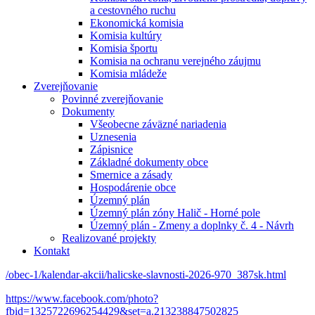
a cestovného ruchu
Ekonomická komisia
Komisia kultúry
Komisia športu
Komisia na ochranu verejného záujmu
Komisia mládeže
Zverejňovanie
Povinné zverejňovanie
Dokumenty
Všeobecne záväzné nariadenia
Uznesenia
Zápisnice
Základné dokumenty obce
Smernice a zásady
Hospodárenie obce
Územný plán
Územný plán zóny Halič - Horné pole
Územný plán - Zmeny a doplnky č. 4 - Návrh
Realizované projekty
Kontakt
/obec-1/kalendar-akcii/halicske-slavnosti-2026-970_387sk.html
https://www.facebook.com/photo?
fbid=1325722696254429&set=a.213238847502825