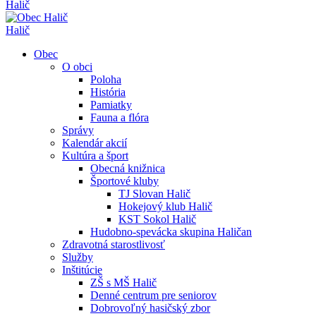
Halič
Halič
Obec
O obci
Poloha
História
Pamiatky
Fauna a flóra
Správy
Kalendár akcií
Kultúra a šport
Obecná knižnica
Športové kluby
TJ Slovan Halič
Hokejový klub Halič
KST Sokol Halič
Hudobno-spevácka skupina Haličan
Zdravotná starostlivosť
Služby
Inštitúcie
ZŠ s MŠ Halič
Denné centrum pre seniorov
Dobrovoľný hasičský zbor