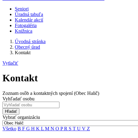
Seniori
Úradná tabuľa
Kalendár akcií
Fotogaléria
Knižnica
Úvodná stránka
Obecný úrad
Kontakt
Vytlačiť
Kontakt
Zoznam osôb a kontaktných spojení (Obec Halič)
Vyhľadať osobu
Hľadať
Vybrať organizáciu
Všetko
B
F
G
H
K
L
M
N
O
P
R
S
T
U
V
Z