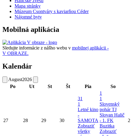
Haličské zvesti
Mapa stránky
Múzeum Csontváry s kaviarňou Céder
Nájomné byty
Mobilná aplikácia
Sledujte informácie z nášho webu v
mobilnej aplikácii -
V OBRAZE.
Kalendár
August
2026
Po
Ut
St
Št
Pia
So
1
31
1
1
Slovenský
Letné kino
pohár TJ
-
Slovan Halič
27
28
29
30
SAMOTA
- 1. FK
2
Zobraziť
Buzitka
všetky
Zobraziť