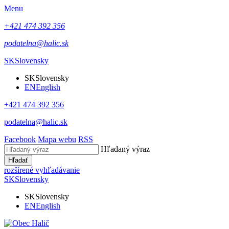
Menu
+421 474 392 356
podatelna@halic.sk
SK
Slovensky
SK
Slovensky
EN
English
+421 474 392 356
podatelna@halic.sk
Facebook
Mapa webu
RSS
Hľadaný výraz
Hľadať
rozšírené vyhľadávanie
SK
Slovensky
SK
Slovensky
EN
English