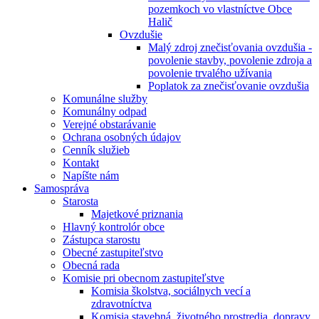
pozemkoch vo vlastníctve Obce
Halič
Ovzdušie
Malý zdroj znečisťovania ovzdušia -
povolenie stavby, povolenie zdroja a
povolenie trvalého užívania
Poplatok za znečisťovanie ovzdušia
Komunálne služby
Komunálny odpad
Verejné obstarávanie
Ochrana osobných údajov
Cenník služieb
Kontakt
Napíšte nám
Samospráva
Starosta
Majetkové priznania
Hlavný kontrolór obce
Zástupca starostu
Obecné zastupiteľstvo
Obecná rada
Komisie pri obecnom zastupiteľstve
Komisia školstva, sociálnych vecí a
zdravotníctva
Komisia stavebná, životného prostredia, dopravy