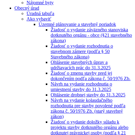
Nájomné byty
Obecný úrad
Úradná tabuľa
Ako vybaviť
Územné plánovanie a stavebný poriadok
Žiadosť o vydanie záväzného stanoviska
dotknutého orgánu - obce (§21 stavebného
zákona)
Žiadosť o vydanie rozhodnutia o
stavebnom zámere (podľa § 50
Stavebného zákona)
Ohlásenie stavebných úprav a
udržiavacích prác do 31.3.2025
Žiadosť o zmenu stavby pred jej
dokončením podľa zákona č. 50⁄1976 Zb.
Návrh na vydanie rozhodnutia o
umiestnení stavby do 31.3.2025
Ohlásenie drobnej stavby do 31.3.2025
Návrh na vydanie kolaudačného
rozhodnutia pre stavby povolené podľa
zákona č. 50⁄1976 Zb. (starý stavebný
zákon)
Žiadosť o vydanie doložky súladu k
projektu stavby dotknutého orgánu alebo
dotknutej právnickej osoby (podľa § 21