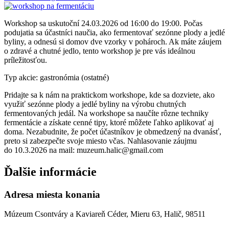
Workshop sa uskutoční 24.03.2026 od 16:00 do 19:00. Počas
podujatia sa účastníci naučia, ako fermentovať sezónne plody a jedlé
byliny, a odnesú si domov dve vzorky v pohároch. Ak máte záujem
o zdravé a chutné jedlo, tento workshop je pre vás ideálnou
príležitosťou.
Typ akcie: gastronómia (ostatné)
Pridajte sa k nám na praktickom workshope, kde sa dozviete, ako
využiť sezónne plody a jedlé byliny na výrobu chutných
fermentovaných jedál. Na workshope sa naučíte rôzne techniky
fermentácie a získate cenné tipy, ktoré môžete ľahko aplikovať aj
doma. Nezabudnite, že počet účastníkov je obmedzený na dvanásť,
preto si zabezpečte svoje miesto včas. Nahlasovanie záujmu
do 10.3.2026 na mail: muzeum.halic@gmail.com
Ďalšie informácie
Adresa miesta konania
Múzeum Csontváry a Kaviareň Céder, Mieru 63, Halič, 98511