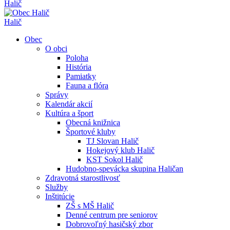
Halič
Halič
Obec
O obci
Poloha
História
Pamiatky
Fauna a flóra
Správy
Kalendár akcií
Kultúra a šport
Obecná knižnica
Športové kluby
TJ Slovan Halič
Hokejový klub Halič
KST Sokol Halič
Hudobno-spevácka skupina Haličan
Zdravotná starostlivosť
Služby
Inštitúcie
ZŠ s MŠ Halič
Denné centrum pre seniorov
Dobrovoľný hasičský zbor