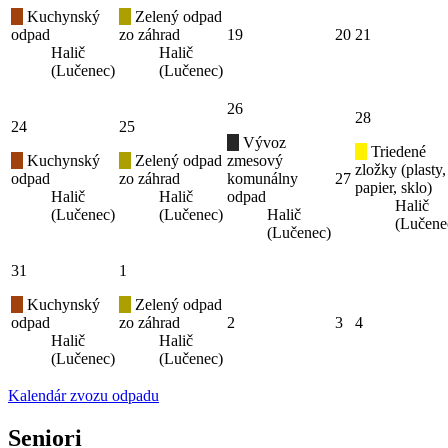
Kuchynský
Zelený odpad
odpad
zo záhrad
19
20
21
Halič
Halič
(Lučenec)
(Lučenec)
26
28
24
25
Vývoz
Triedené
Kuchynský
Zelený odpad
zmesový
zložky (plasty,
odpad
zo záhrad
komunálny
27
papier, sklo)
Halič
Halič
odpad
Halič
(Lučenec)
(Lučenec)
Halič
(Lučene
(Lučenec)
31
1
Kuchynský
Zelený odpad
odpad
zo záhrad
2
3
4
Halič
Halič
(Lučenec)
(Lučenec)
Kalendár zvozu odpadu
Seniori