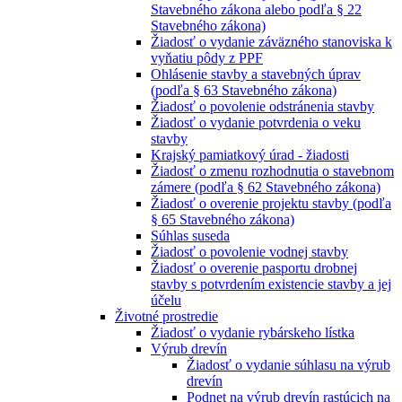
Stavebného zákona alebo podľa § 22
Stavebného zákona)
Žiadosť o vydanie záväzného stanoviska k
vyňatiu pôdy z PPF
Ohlásenie stavby a stavebných úprav
(podľa § 63 Stavebného zákona)
Žiadosť o povolenie odstránenia stavby
Žiadosť o vydanie potvrdenia o veku
stavby
Krajský pamiatkový úrad - žiadosti
Žiadosť o zmenu rozhodnutia o stavebnom
zámere (podľa § 62 Stavebného zákona)
Žiadosť o overenie projektu stavby (podľa
§ 65 Stavebného zákona)
Súhlas suseda
Žiadosť o povolenie vodnej stavby
Žiadosť o overenie pasportu drobnej
stavby s potvrdením existencie stavby a jej
účelu
Životné prostredie
Žiadosť o vydanie rybárskeho lístka
Výrub drevín
Žiadosť o vydanie súhlasu na výrub
drevín
Podnet na výrub drevín rastúcich na