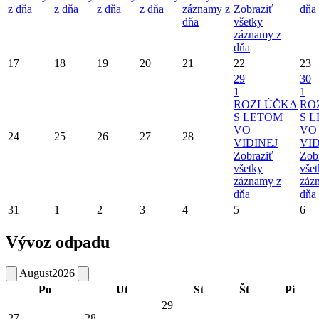
z dňa
z dňa
z dňa
z dňa
záznamy z
Zobraziť
dňa
dňa
všetky
záznamy z
dňa
17
18
19
20
21
22
23
29
30
1
1
ROZLÚČKA
RO
S LETOM
S 
VO
VO
24
25
26
27
28
VIDINEJ
VID
Zobraziť
Zob
všetky
vše
záznamy z
záz
dňa
dňa
31
1
2
3
4
5
6
Vývoz odpadu
August
2026
Po
Ut
St
Št
Pi
29
27
28