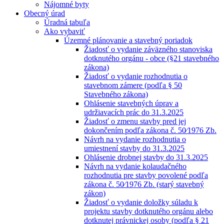
Nájomné byty
Obecný úrad
Úradná tabuľa
Ako vybaviť
Územné plánovanie a stavebný poriadok
Žiadosť o vydanie záväzného stanoviska
dotknutého orgánu - obce (§21 stavebného
zákona)
Žiadosť o vydanie rozhodnutia o
stavebnom zámere (podľa § 50
Stavebného zákona)
Ohlásenie stavebných úprav a
udržiavacích prác do 31.3.2025
Žiadosť o zmenu stavby pred jej
dokončením podľa zákona č. 50⁄1976 Zb.
Návrh na vydanie rozhodnutia o
umiestnení stavby do 31.3.2025
Ohlásenie drobnej stavby do 31.3.2025
Návrh na vydanie kolaudačného
rozhodnutia pre stavby povolené podľa
zákona č. 50⁄1976 Zb. (starý stavebný
zákon)
Žiadosť o vydanie doložky súladu k
projektu stavby dotknutého orgánu alebo
dotknutej právnickej osoby (podľa § 21