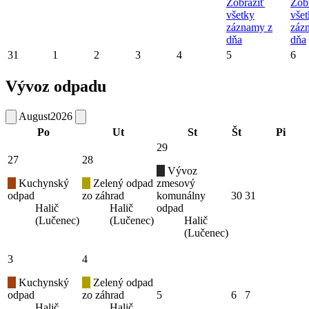
Zobraziť
Zob
všetky
vše
záznamy z
záz
dňa
dňa
31
1
2
3
4
5
6
Vývoz odpadu
August
2026
Po
Ut
St
Št
Pi
29
27
28
Vývoz
Kuchynský
Zelený odpad
zmesový
odpad
zo záhrad
komunálny
30
31
Halič
Halič
odpad
(Lučenec)
(Lučenec)
Halič
(Lučenec)
3
4
Kuchynský
Zelený odpad
odpad
zo záhrad
5
6
7
Halič
Halič