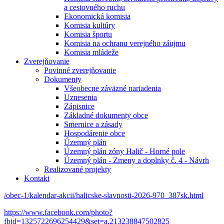
a cestovného ruchu
Ekonomická komisia
Komisia kultúry
Komisia športu
Komisia na ochranu verejného záujmu
Komisia mládeže
Zverejňovanie
Povinné zverejňovanie
Dokumenty
Všeobecne záväzné nariadenia
Uznesenia
Zápisnice
Základné dokumenty obce
Smernice a zásady
Hospodárenie obce
Územný plán
Územný plán zóny Halič - Horné pole
Územný plán - Zmeny a doplnky č. 4 - Návrh
Realizované projekty
Kontakt
/obec-1/kalendar-akcii/halicske-slavnosti-2026-970_387sk.html
https://www.facebook.com/photo?
fbid=1325722696254429&set=a.213238847502825