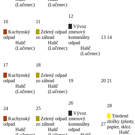
(Lučenec)
(Lučenec)
12
10
11
Vývoz
Kuchynský
Zelený odpad
zmesový
odpad
zo záhrad
komunálny
13
14
Halič
Halič
odpad
(Lučenec)
(Lučenec)
Halič
(Lučenec)
17
18
Kuchynský
Zelený odpad
odpad
zo záhrad
19
20
21
Halič
Halič
(Lučenec)
(Lučenec)
26
28
24
25
Vývoz
Triedené
Kuchynský
Zelený odpad
zmesový
zložky (plasty,
odpad
zo záhrad
komunálny
27
papier, sklo)
Halič
Halič
odpad
Halič
(Lučenec)
(Lučenec)
Halič