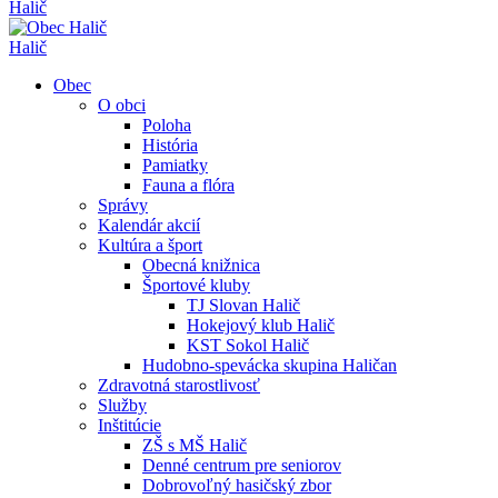
Halič
Halič
Obec
O obci
Poloha
História
Pamiatky
Fauna a flóra
Správy
Kalendár akcií
Kultúra a šport
Obecná knižnica
Športové kluby
TJ Slovan Halič
Hokejový klub Halič
KST Sokol Halič
Hudobno-spevácka skupina Haličan
Zdravotná starostlivosť
Služby
Inštitúcie
ZŠ s MŠ Halič
Denné centrum pre seniorov
Dobrovoľný hasičský zbor