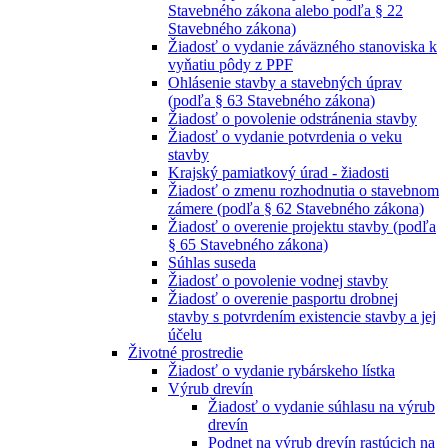
Stavebného zákona alebo podľa § 22
Stavebného zákona)
Žiadosť o vydanie záväzného stanoviska k
vyňatiu pôdy z PPF
Ohlásenie stavby a stavebných úprav
(podľa § 63 Stavebného zákona)
Žiadosť o povolenie odstránenia stavby
Žiadosť o vydanie potvrdenia o veku
stavby
Krajský pamiatkový úrad - žiadosti
Žiadosť o zmenu rozhodnutia o stavebnom
zámere (podľa § 62 Stavebného zákona)
Žiadosť o overenie projektu stavby (podľa
§ 65 Stavebného zákona)
Súhlas suseda
Žiadosť o povolenie vodnej stavby
Žiadosť o overenie pasportu drobnej
stavby s potvrdením existencie stavby a jej
účelu
Životné prostredie
Žiadosť o vydanie rybárskeho lístka
Výrub drevín
Žiadosť o vydanie súhlasu na výrub
drevín
Podnet na výrub drevín rastúcich na