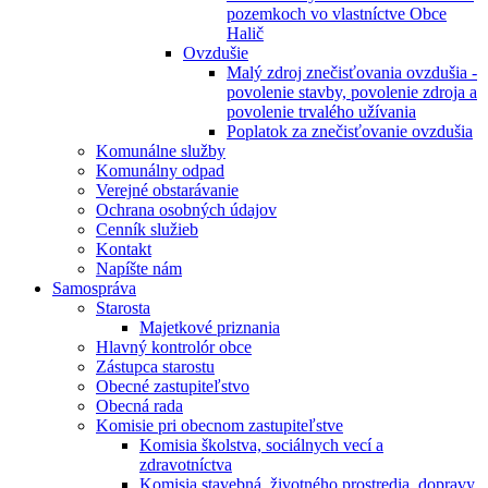
pozemkoch vo vlastníctve Obce
Halič
Ovzdušie
Malý zdroj znečisťovania ovzdušia -
povolenie stavby, povolenie zdroja a
povolenie trvalého užívania
Poplatok za znečisťovanie ovzdušia
Komunálne služby
Komunálny odpad
Verejné obstarávanie
Ochrana osobných údajov
Cenník služieb
Kontakt
Napíšte nám
Samospráva
Starosta
Majetkové priznania
Hlavný kontrolór obce
Zástupca starostu
Obecné zastupiteľstvo
Obecná rada
Komisie pri obecnom zastupiteľstve
Komisia školstva, sociálnych vecí a
zdravotníctva
Komisia stavebná, životného prostredia, dopravy