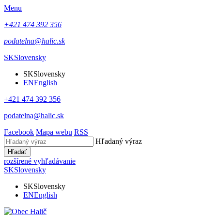
Menu
+421 474 392 356
podatelna@halic.sk
SK
Slovensky
SK
Slovensky
EN
English
+421 474 392 356
podatelna@halic.sk
Facebook
Mapa webu
RSS
Hľadaný výraz
Hľadať
rozšírené vyhľadávanie
SK
Slovensky
SK
Slovensky
EN
English