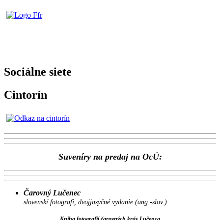
Sociálne siete
Cintorín
Suveníry na predaj na OcÚ:
Čarovný Lučenec
slovenskí fotografi, dvojjazyčné vydanie (ang.-slov.)
Kniha fotografií čarovných krás Lučenca