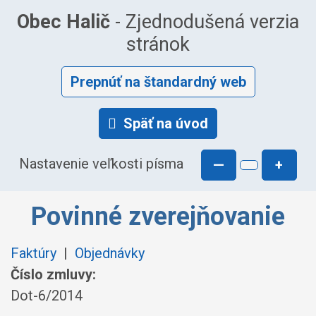
Obec Halič
- Zjednodušená verzia
stránok
Prepnúť na štandardný web
Späť na úvod
Nastavenie veľkosti písma
—
+
Povinné zverejňovanie
Faktúry
|
Objednávky
Číslo zmluvy:
Dot-6/2014