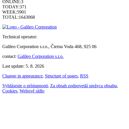
ONLINE:
3
TODAY:
371
WEEK:
5901
TOTAL:
1643068
Technical operator:
Galileo Corporation s.r.o., Čierna Voda 468, 925 06
contact:
Galileo Corporation s.r.o.
Last update: 5. 8. 2026
Change in appearance
,
Structure of pages
,
RSS
Vyhlásenie o prístupnosti
,
Za obsah zodpovedá správca obsahu
,
Cookies
,
Webové sídlo