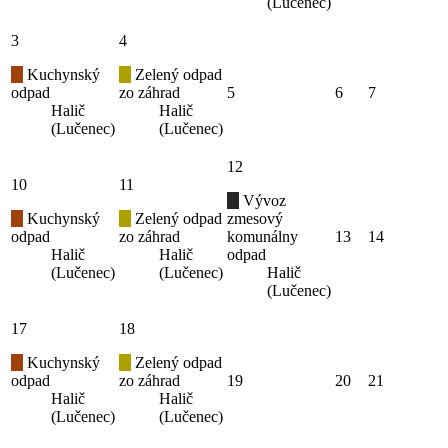
(Lučenec)
3
4
Kuchynský
Zelený odpad
odpad
zo záhrad
5
6
7
Halič
Halič
(Lučenec)
(Lučenec)
12
10
11
Vývoz
Kuchynský
Zelený odpad
zmesový
odpad
zo záhrad
komunálny
13
14
Halič
Halič
odpad
(Lučenec)
(Lučenec)
Halič
(Lučenec)
17
18
Kuchynský
Zelený odpad
odpad
zo záhrad
19
20
21
Halič
Halič
(Lučenec)
(Lučenec)