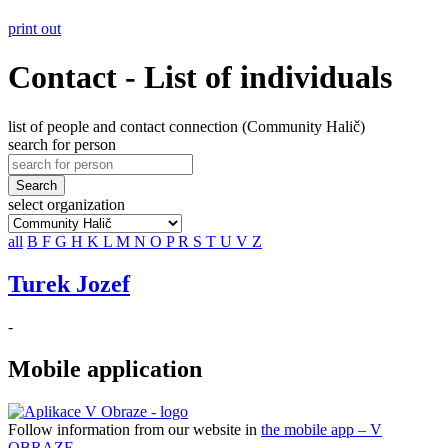
print out
Contact - List of individuals
list of people and contact connection (Community Halič)
search for person
Search
select organization
all
B
F
G
H
K
L
M
N
O
P
R
S
T
U
V
Z
Turek Jozef
-
Mobile application
Follow information from our website in
the mobile app – V
OBRAZE.