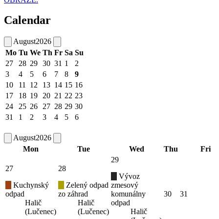
Calendar
August
2026
Mo
Tu
We
Th
Fr
Sa
Su
27
28
29
30
31
1
2
3
4
5
6
7
8
9
10
11
12
13
14
15
16
17
18
19
20
21
22
23
24
25
26
27
28
29
30
31
1
2
3
4
5
6
August
2026
Mon
Tue
Wed
Thu
Fri
29
27
28
Vývoz
Kuchynský
Zelený odpad
zmesový
odpad
zo záhrad
komunálny
30
31
Halič
Halič
odpad
(Lučenec)
(Lučenec)
Halič