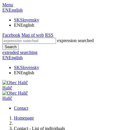
Menu
EN
English
SK
Slovensky
EN
English
Facebook
Map of web
RSS
expression searched
Search
extended searching
EN
English
SK
Slovensky
EN
English
Halič
Halič
Contact
Homepage
Contact - List of individuals