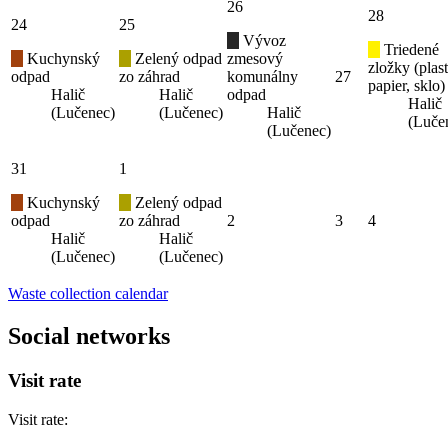
26
28
24
25
Vývoz
Triedené
Kuchynský
Zelený odpad
zmesový
zložky (plast
odpad
zo záhrad
komunálny
27
papier, sklo)
Halič
Halič
odpad
Halič
(Lučenec)
(Lučenec)
Halič
(Luče
(Lučenec)
31
1
Kuchynský
Zelený odpad
odpad
zo záhrad
2
3
4
Halič
Halič
(Lučenec)
(Lučenec)
Waste collection calendar
Social networks
Visit rate
Visit rate: