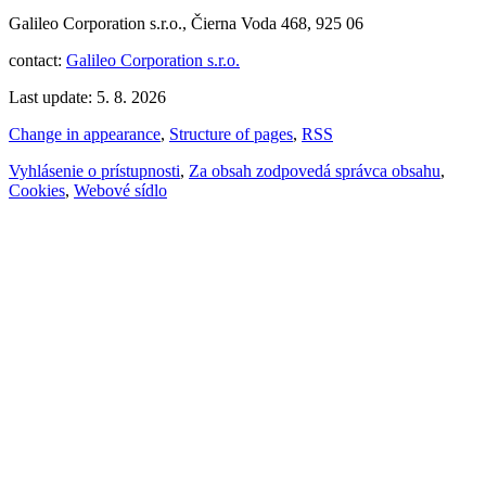
Galileo Corporation s.r.o., Čierna Voda 468, 925 06
contact:
Galileo Corporation s.r.o.
Last update: 5. 8. 2026
Change in appearance
,
Structure of pages
,
RSS
Vyhlásenie o prístupnosti
,
Za obsah zodpovedá správca obsahu
,
Cookies
,
Webové sídlo