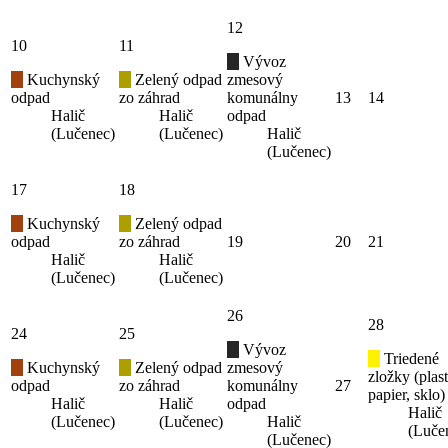
12
10
11
Vývoz
Kuchynský
Zelený odpad
zmesový
odpad
zo záhrad
komunálny
13
14
Halič
Halič
odpad
(Lučenec)
(Lučenec)
Halič
(Lučenec)
17
18
Kuchynský
Zelený odpad
odpad
zo záhrad
19
20
21
Halič
Halič
(Lučenec)
(Lučenec)
26
28
24
25
Vývoz
Triedené
Kuchynský
Zelený odpad
zmesový
zložky (plast
odpad
zo záhrad
komunálny
27
papier, sklo)
Halič
Halič
odpad
Halič
(Lučenec)
(Lučenec)
Halič
(Luče
(Lučenec)