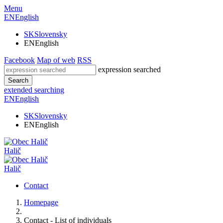
Menu
EN
English
SK
Slovensky
EN
English
Facebook
Map of web
RSS
expression searched
Search
extended searching
EN
English
SK
Slovensky
EN
English
Halič
Halič
Contact
Homepage
Contact - List of individuals