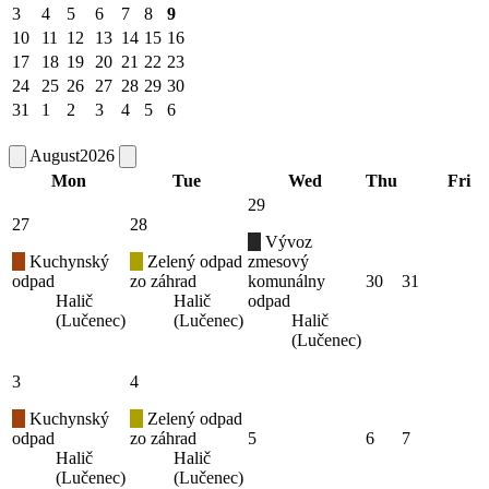
3
4
5
6
7
8
9
10
11
12
13
14
15
16
17
18
19
20
21
22
23
24
25
26
27
28
29
30
31
1
2
3
4
5
6
August
2026
Mon
Tue
Wed
Thu
Fri
29
27
28
Vývoz
Kuchynský
Zelený odpad
zmesový
odpad
zo záhrad
komunálny
30
31
Halič
Halič
odpad
(Lučenec)
(Lučenec)
Halič
(Lučenec)
3
4
Kuchynský
Zelený odpad
odpad
zo záhrad
5
6
7
Halič
Halič
(Lučenec)
(Lučenec)