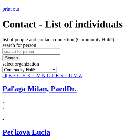
print out
Contact - List of individuals
list of people and contact connection (Community Halič)
search for person
Search
select organization
all
B
F
G
H
K
L
M
N
O
P
R
S
T
U
V
Z
Paľaga Milan, PaedDr.
-
-
-
-
Peťková Lucia