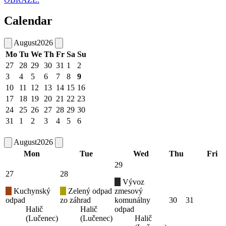
Calendar
August
2026
Mo
Tu
We
Th
Fr
Sa
Su
27
28
29
30
31
1
2
3
4
5
6
7
8
9
10
11
12
13
14
15
16
17
18
19
20
21
22
23
24
25
26
27
28
29
30
31
1
2
3
4
5
6
August
2026
Mon
Tue
Wed
Thu
Fri
29
27
28
Vývoz
Kuchynský
Zelený odpad
zmesový
odpad
zo záhrad
komunálny
30
31
Halič
Halič
odpad
(Lučenec)
(Lučenec)
Halič