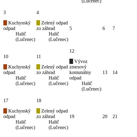
(Lučenec)
3
4
Kuchynský
Zelený odpad
odpad
zo záhrad
5
6
7
Halič
Halič
(Lučenec)
(Lučenec)
12
10
11
Vývoz
Kuchynský
Zelený odpad
zmesový
odpad
zo záhrad
komunálny
13
14
Halič
Halič
odpad
(Lučenec)
(Lučenec)
Halič
(Lučenec)
17
18
Kuchynský
Zelený odpad
odpad
zo záhrad
19
20
21
Halič
Halič
(Lučenec)
(Lučenec)