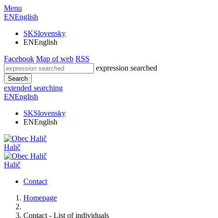
Menu
EN
English
SK
Slovensky
EN
English
Facebook
Map of web
RSS
expression searched
Search
extended searching
EN
English
SK
Slovensky
EN
English
Halič
Halič
Contact
Homepage
Contact - List of individuals