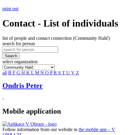
print out
Contact - List of individuals
list of people and contact connection (Community Halič)
search for person
Search
select organization
all
B
F
G
H
K
L
M
N
O
P
R
S
T
U
V
Z
Ondris Peter
-
Mobile application
Follow information from our website in
the mobile app – V
OBRAZE.