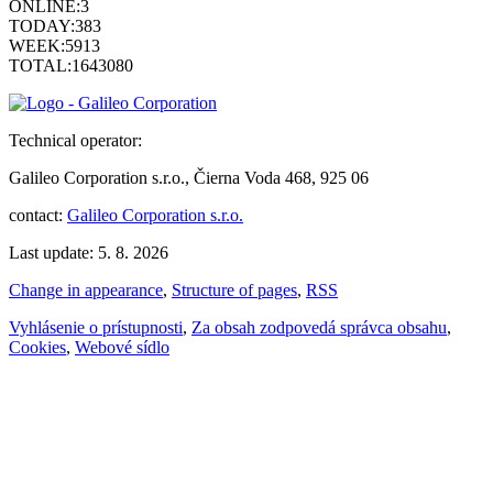
ONLINE:
3
TODAY:
383
WEEK:
5913
TOTAL:
1643080
Technical operator:
Galileo Corporation s.r.o., Čierna Voda 468, 925 06
contact:
Galileo Corporation s.r.o.
Last update: 5. 8. 2026
Change in appearance
,
Structure of pages
,
RSS
Vyhlásenie o prístupnosti
,
Za obsah zodpovedá správca obsahu
,
Cookies
,
Webové sídlo