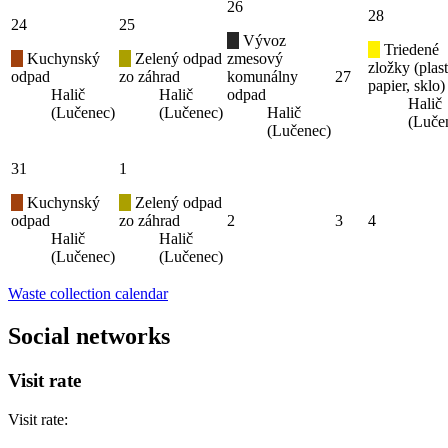
26
28
24
25
Vývoz
Triedené
Kuchynský
Zelený odpad
zmesový
zložky (plast
odpad
zo záhrad
komunálny
27
papier, sklo)
Halič
Halič
odpad
Halič
(Lučenec)
(Lučenec)
Halič
(Luče
(Lučenec)
31
1
Kuchynský
Zelený odpad
odpad
zo záhrad
2
3
4
Halič
Halič
(Lučenec)
(Lučenec)
Waste collection calendar
Social networks
Visit rate
Visit rate: