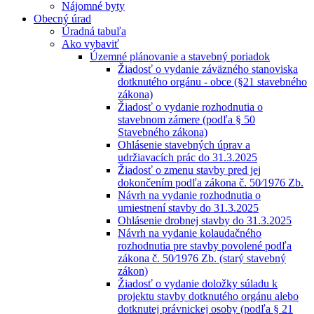
Nájomné byty
Obecný úrad
Úradná tabuľa
Ako vybaviť
Územné plánovanie a stavebný poriadok
Žiadosť o vydanie záväzného stanoviska
dotknutého orgánu - obce (§21 stavebného
zákona)
Žiadosť o vydanie rozhodnutia o
stavebnom zámere (podľa § 50
Stavebného zákona)
Ohlásenie stavebných úprav a
udržiavacích prác do 31.3.2025
Žiadosť o zmenu stavby pred jej
dokončením podľa zákona č. 50⁄1976 Zb.
Návrh na vydanie rozhodnutia o
umiestnení stavby do 31.3.2025
Ohlásenie drobnej stavby do 31.3.2025
Návrh na vydanie kolaudačného
rozhodnutia pre stavby povolené podľa
zákona č. 50⁄1976 Zb. (starý stavebný
zákon)
Žiadosť o vydanie doložky súladu k
projektu stavby dotknutého orgánu alebo
dotknutej právnickej osoby (podľa § 21