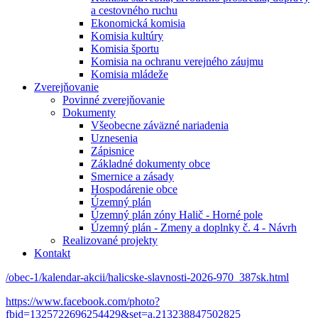
a cestovného ruchu
Ekonomická komisia
Komisia kultúry
Komisia športu
Komisia na ochranu verejného záujmu
Komisia mládeže
Zverejňovanie
Povinné zverejňovanie
Dokumenty
Všeobecne záväzné nariadenia
Uznesenia
Zápisnice
Základné dokumenty obce
Smernice a zásady
Hospodárenie obce
Územný plán
Územný plán zóny Halič - Horné pole
Územný plán - Zmeny a doplnky č. 4 - Návrh
Realizované projekty
Kontakt
/obec-1/kalendar-akcii/halicske-slavnosti-2026-970_387sk.html
https://www.facebook.com/photo?
fbid=1325722696254429&set=a.213238847502825