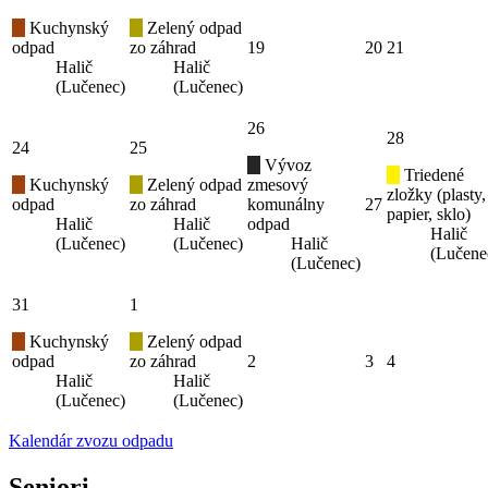
Kuchynský
Zelený odpad
odpad
zo záhrad
19
20
21
Halič
Halič
(Lučenec)
(Lučenec)
26
28
24
25
Vývoz
Triedené
Kuchynský
Zelený odpad
zmesový
zložky (plasty,
odpad
zo záhrad
komunálny
27
papier, sklo)
Halič
Halič
odpad
Halič
(Lučenec)
(Lučenec)
Halič
(Lučene
(Lučenec)
31
1
Kuchynský
Zelený odpad
odpad
zo záhrad
2
3
4
Halič
Halič
(Lučenec)
(Lučenec)
Kalendár zvozu odpadu
Seniori