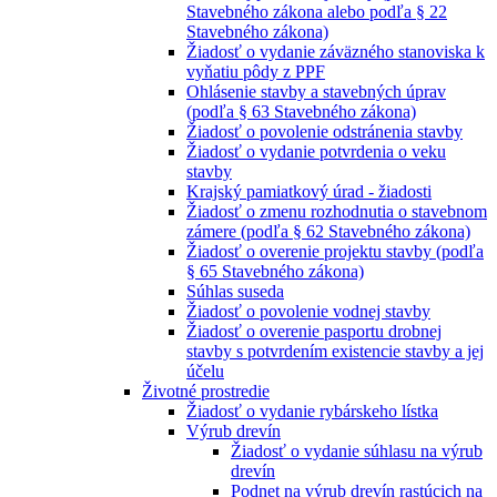
Stavebného zákona alebo podľa § 22
Stavebného zákona)
Žiadosť o vydanie záväzného stanoviska k
vyňatiu pôdy z PPF
Ohlásenie stavby a stavebných úprav
(podľa § 63 Stavebného zákona)
Žiadosť o povolenie odstránenia stavby
Žiadosť o vydanie potvrdenia o veku
stavby
Krajský pamiatkový úrad - žiadosti
Žiadosť o zmenu rozhodnutia o stavebnom
zámere (podľa § 62 Stavebného zákona)
Žiadosť o overenie projektu stavby (podľa
§ 65 Stavebného zákona)
Súhlas suseda
Žiadosť o povolenie vodnej stavby
Žiadosť o overenie pasportu drobnej
stavby s potvrdením existencie stavby a jej
účelu
Životné prostredie
Žiadosť o vydanie rybárskeho lístka
Výrub drevín
Žiadosť o vydanie súhlasu na výrub
drevín
Podnet na výrub drevín rastúcich na