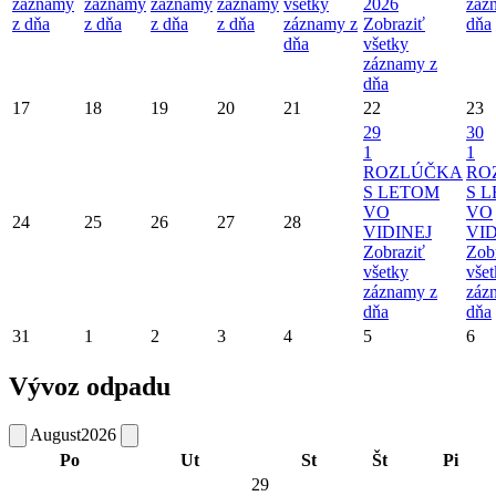
záznamy
záznamy
záznamy
záznamy
všetky
2026
záz
z dňa
z dňa
z dňa
z dňa
záznamy z
Zobraziť
dňa
dňa
všetky
záznamy z
dňa
17
18
19
20
21
22
23
29
30
1
1
ROZLÚČKA
RO
S LETOM
S 
VO
VO
24
25
26
27
28
VIDINEJ
VID
Zobraziť
Zob
všetky
vše
záznamy z
záz
dňa
dňa
31
1
2
3
4
5
6
Vývoz odpadu
August
2026
Po
Ut
St
Št
Pi
29