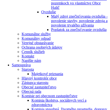
pozemkoch vo vlastníctve Obce
Halič
Ovzdušie
Malý zdroj znečisťovania ovzdušia -
povolenie stavby, povolenie zdroja a
povolenie trvalého užívania
Poplatok za znečisťovanie ovzdušia
Komunálne služby
Komunálny odpad
Verejné obstarávanie
Ochrana osobných údajov
Cenník služieb
Kontakt
Napíšte nám
Samospráva
Starosta
Majetkové priznania
Hlavný kontrolór obce
Zástupca starostu
Obecné zastupiteľstvo
Obecná rada
Komisie pri obecnom zastupiteľstve
Komisia školstva, sociálnych vecí a
zdravotníctva
Komisia stavebná, životného prostredia, dopravy