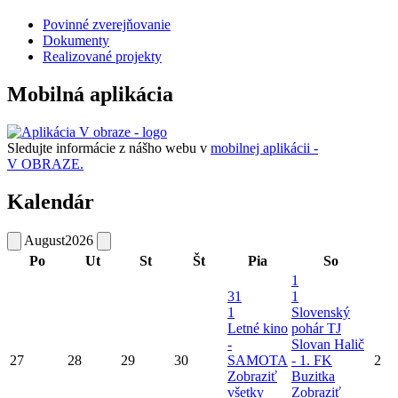
Povinné zverejňovanie
Dokumenty
Realizované projekty
Mobilná aplikácia
Sledujte informácie z nášho webu v
mobilnej aplikácii -
V OBRAZE.
Kalendár
August
2026
Po
Ut
St
Št
Pia
So
1
31
1
1
Slovenský
Letné kino
pohár TJ
-
Slovan Halič
27
28
29
30
SAMOTA
- 1. FK
2
Zobraziť
Buzitka
všetky
Zobraziť