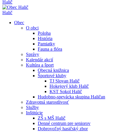
Halič
Halič
Obec
O obci
Poloha
História
Pamiatky
Fauna a flóra
Správy
Kalendár akcií
Kultúra a šport
Obecná knižnica
Športové kluby
TJ Slovan Halič
Hokejový klub Halič
KST Sokol Halič
Hudobno-spevácka skupina Haličan
Zdravotná starostlivosť
Služby
Inštitúcie
ZŠ s MŠ Halič
Denné centrum pre seniorov
Dobrovoľný hasičský zbor