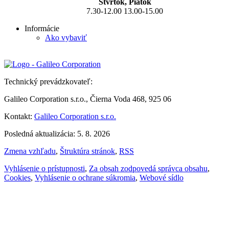
Štvrtok, Piatok
7.30-12.00 13.00-15.00
Informácie
Ako vybaviť
Technický prevádzkovateľ:
Galileo Corporation s.r.o., Čierna Voda 468, 925 06
Kontakt:
Galileo Corporation s.r.o.
Posledná aktualizácia: 5. 8. 2026
Zmena vzhľadu
,
Štruktúra stránok
,
RSS
Vyhlásenie o prístupnosti
,
Za obsah zodpovedá správca obsahu
,
Cookies
,
Vyhlásenie o ochrane súkromia
,
Webové sídlo