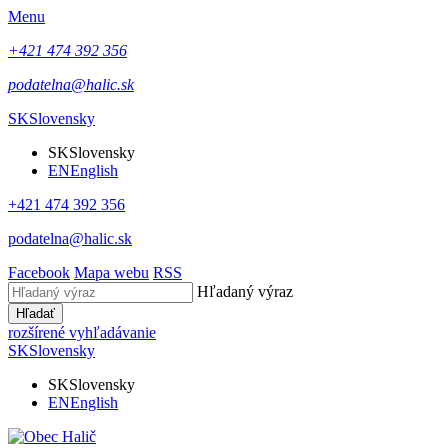
Menu
+421 474 392 356
podatelna@halic.sk
SK
Slovensky
SK
Slovensky
EN
English
+421 474 392 356
podatelna@halic.sk
Facebook
Mapa webu
RSS
Hľadaný výraz
Hľadať
rozšírené vyhľadávanie
SK
Slovensky
SK
Slovensky
EN
English