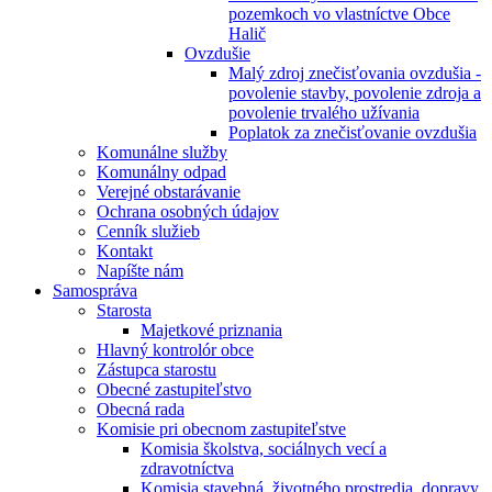
pozemkoch vo vlastníctve Obce
Halič
Ovzdušie
Malý zdroj znečisťovania ovzdušia -
povolenie stavby, povolenie zdroja a
povolenie trvalého užívania
Poplatok za znečisťovanie ovzdušia
Komunálne služby
Komunálny odpad
Verejné obstarávanie
Ochrana osobných údajov
Cenník služieb
Kontakt
Napíšte nám
Samospráva
Starosta
Majetkové priznania
Hlavný kontrolór obce
Zástupca starostu
Obecné zastupiteľstvo
Obecná rada
Komisie pri obecnom zastupiteľstve
Komisia školstva, sociálnych vecí a
zdravotníctva
Komisia stavebná, životného prostredia, dopravy