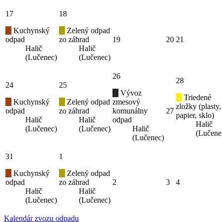
17
18
Kuchynský
Zelený odpad
odpad
zo záhrad
19
20
21
Halič
Halič
(Lučenec)
(Lučenec)
26
28
24
25
Vývoz
Triedené
Kuchynský
Zelený odpad
zmesový
zložky (plasty,
odpad
zo záhrad
komunálny
27
papier, sklo)
Halič
Halič
odpad
Halič
(Lučenec)
(Lučenec)
Halič
(Lučene
(Lučenec)
31
1
Kuchynský
Zelený odpad
odpad
zo záhrad
2
3
4
Halič
Halič
(Lučenec)
(Lučenec)
Kalendár zvozu odpadu