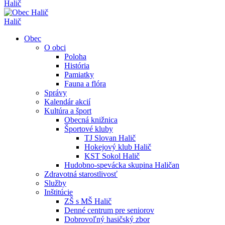
Halič
Halič
Obec
O obci
Poloha
História
Pamiatky
Fauna a flóra
Správy
Kalendár akcií
Kultúra a šport
Obecná knižnica
Športové kluby
TJ Slovan Halič
Hokejový klub Halič
KST Sokol Halič
Hudobno-spevácka skupina Haličan
Zdravotná starostlivosť
Služby
Inštitúcie
ZŠ s MŠ Halič
Denné centrum pre seniorov
Dobrovoľný hasičský zbor