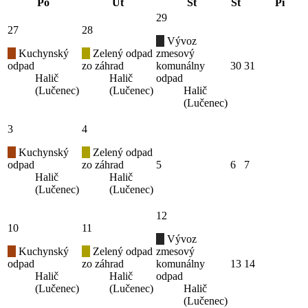
Po
Ut
St
Št
Pi
29
27
28
Vývoz
Kuchynský
Zelený odpad
zmesový
odpad
zo záhrad
komunálny
30
31
Halič
Halič
odpad
(Lučenec)
(Lučenec)
Halič
(Lučenec)
3
4
Kuchynský
Zelený odpad
odpad
zo záhrad
5
6
7
Halič
Halič
(Lučenec)
(Lučenec)
12
10
11
Vývoz
Kuchynský
Zelený odpad
zmesový
odpad
zo záhrad
komunálny
13
14
Halič
Halič
odpad
(Lučenec)
(Lučenec)
Halič
(Lučenec)