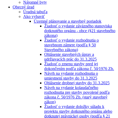
Nájomné byty
Obecný úrad
Úradná tabuľa
Ako vybaviť
Územné plánovanie a stavebný poriadok
Žiadosť o vydanie záväzného stanoviska
dotknutého orgánu - obce (§21 stavebného
zákona)
Žiadosť o vydanie rozhodnutia o
stavebnom zámere (podľa § 50
Stavebného zákona)
Ohlásenie stavebných úprav a
udržiavacích prác do 31.3.2025
Žiadosť o zmenu stavby pred jej
dokončením podľa zákona č. 50⁄1976 Zb.
Návrh na vydanie rozhodnutia o
umiestnení stavby do 31.3.2025
Ohlásenie drobnej stavby do 31.3.2025
Návrh na vydanie kolaudačného
rozhodnutia pre stavby povolené podľa
zákona č. 50⁄1976 Zb. (starý stavebný
zákon)
Žiadosť o vydanie doložky súladu k
projektu stavby dotknutého orgánu alebo
dotknutej právnickej osoby (podľa § 21