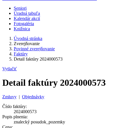
Seniori
Úradná tabuľa
Kalendár akcií
Fotogaléria
Knižnica
Úvodná stránka
Zverejňovanie
Povinné zverejňovanie
Faktúry
Detail faktúry 2024000573
Vytlačiť
Detail faktúry 2024000573
Zmluvy
|
Objednávky
Číslo faktúry:
2024000573
Popis plnenia:
znalecký posudok_pozemky
Cena: