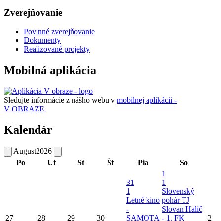
Zverejňovanie
Povinné zverejňovanie
Dokumenty
Realizované projekty
Mobilná aplikácia
Sledujte informácie z nášho webu v
mobilnej aplikácii -
V OBRAZE.
Kalendár
August
2026
Po
Ut
St
Št
Pia
So
1
31
1
1
Slovenský
Letné kino
pohár TJ
-
Slovan Halič
27
28
29
30
SAMOTA
- 1. FK
2