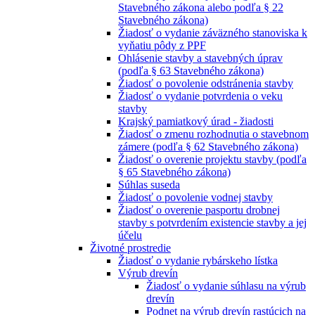
Stavebného zákona alebo podľa § 22
Stavebného zákona)
Žiadosť o vydanie záväzného stanoviska k
vyňatiu pôdy z PPF
Ohlásenie stavby a stavebných úprav
(podľa § 63 Stavebného zákona)
Žiadosť o povolenie odstránenia stavby
Žiadosť o vydanie potvrdenia o veku
stavby
Krajský pamiatkový úrad - žiadosti
Žiadosť o zmenu rozhodnutia o stavebnom
zámere (podľa § 62 Stavebného zákona)
Žiadosť o overenie projektu stavby (podľa
§ 65 Stavebného zákona)
Súhlas suseda
Žiadosť o povolenie vodnej stavby
Žiadosť o overenie pasportu drobnej
stavby s potvrdením existencie stavby a jej
účelu
Životné prostredie
Žiadosť o vydanie rybárskeho lístka
Výrub drevín
Žiadosť o vydanie súhlasu na výrub
drevín
Podnet na výrub drevín rastúcich na