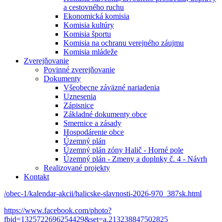
a cestovného ruchu
Ekonomická komisia
Komisia kultúry
Komisia športu
Komisia na ochranu verejného záujmu
Komisia mládeže
Zverejňovanie
Povinné zverejňovanie
Dokumenty
Všeobecne záväzné nariadenia
Uznesenia
Zápisnice
Základné dokumenty obce
Smernice a zásady
Hospodárenie obce
Územný plán
Územný plán zóny Halič - Horné pole
Územný plán - Zmeny a doplnky č. 4 - Návrh
Realizované projekty
Kontakt
/obec-1/kalendar-akcii/halicske-slavnosti-2026-970_387sk.html
https://www.facebook.com/photo?
fbid=1325722696254429&set=a.213238847502825