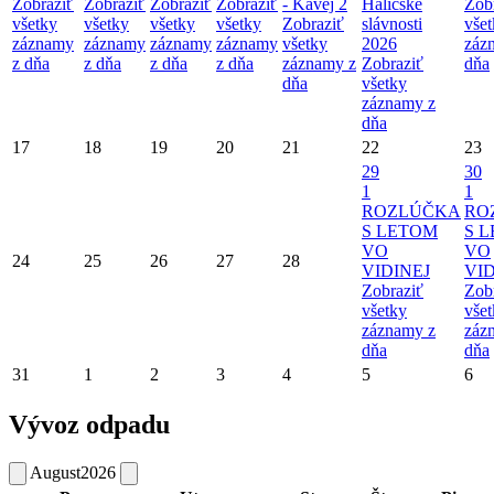
Zobraziť
Zobraziť
Zobraziť
Zobraziť
- Kavej 2
Haličské
Zob
všetky
všetky
všetky
všetky
Zobraziť
slávnosti
vše
záznamy
záznamy
záznamy
záznamy
všetky
2026
záz
z dňa
z dňa
z dňa
z dňa
záznamy z
Zobraziť
dňa
dňa
všetky
záznamy z
dňa
17
18
19
20
21
22
23
29
30
1
1
ROZLÚČKA
RO
S LETOM
S 
VO
VO
24
25
26
27
28
VIDINEJ
VID
Zobraziť
Zob
všetky
vše
záznamy z
záz
dňa
dňa
31
1
2
3
4
5
6
Vývoz odpadu
August
2026