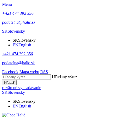
Menu
+421 474 392 356
podatelna@halic.sk
SK
Slovensky
SK
Slovensky
EN
English
+421 474 392 356
podatelna@halic.sk
Facebook
Mapa webu
RSS
Hľadaný výraz
Hľadať
rozšírené vyhľadávanie
SK
Slovensky
SK
Slovensky
EN
English