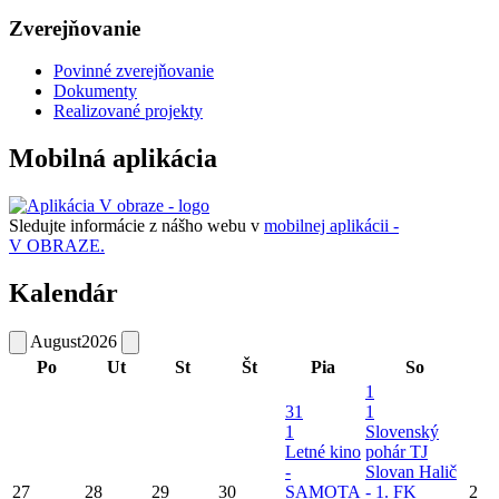
Zverejňovanie
Povinné zverejňovanie
Dokumenty
Realizované projekty
Mobilná aplikácia
Sledujte informácie z nášho webu v
mobilnej aplikácii -
V OBRAZE.
Kalendár
August
2026
Po
Ut
St
Št
Pia
So
1
31
1
1
Slovenský
Letné kino
pohár TJ
-
Slovan Halič
27
28
29
30
SAMOTA
- 1. FK
2