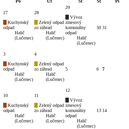
Po
Ut
St
Št
Pi
29
27
28
Vývoz
Kuchynský
Zelený odpad
zmesový
odpad
zo záhrad
komunálny
30
31
Halič
Halič
odpad
(Lučenec)
(Lučenec)
Halič
(Lučenec)
3
4
Kuchynský
Zelený odpad
odpad
zo záhrad
5
6
7
Halič
Halič
(Lučenec)
(Lučenec)
12
10
11
Vývoz
Kuchynský
Zelený odpad
zmesový
odpad
zo záhrad
komunálny
13
14
Halič
Halič
odpad
(Lučenec)
(Lučenec)
Halič
(Lučenec)