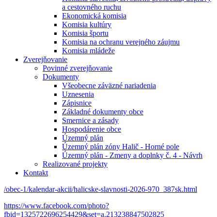
a cestovného ruchu
Ekonomická komisia
Komisia kultúry
Komisia športu
Komisia na ochranu verejného záujmu
Komisia mládeže
Zverejňovanie
Povinné zverejňovanie
Dokumenty
Všeobecne záväzné nariadenia
Uznesenia
Zápisnice
Základné dokumenty obce
Smernice a zásady
Hospodárenie obce
Územný plán
Územný plán zóny Halič - Horné pole
Územný plán - Zmeny a doplnky č. 4 - Návrh
Realizované projekty
Kontakt
/obec-1/kalendar-akcii/halicske-slavnosti-2026-970_387sk.html
https://www.facebook.com/photo?
fbid=1325722696254429&set=a.213238847502825