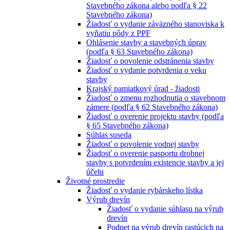
Stavebného zákona alebo podľa § 22
Stavebného zákona)
Žiadosť o vydanie záväzného stanoviska k
vyňatiu pôdy z PPF
Ohlásenie stavby a stavebných úprav
(podľa § 63 Stavebného zákona)
Žiadosť o povolenie odstránenia stavby
Žiadosť o vydanie potvrdenia o veku
stavby
Krajský pamiatkový úrad - žiadosti
Žiadosť o zmenu rozhodnutia o stavebnom
zámere (podľa § 62 Stavebného zákona)
Žiadosť o overenie projektu stavby (podľa
§ 65 Stavebného zákona)
Súhlas suseda
Žiadosť o povolenie vodnej stavby
Žiadosť o overenie pasportu drobnej
stavby s potvrdením existencie stavby a jej
účelu
Životné prostredie
Žiadosť o vydanie rybárskeho lístka
Výrub drevín
Žiadosť o vydanie súhlasu na výrub
drevín
Podnet na výrub drevín rastúcich na