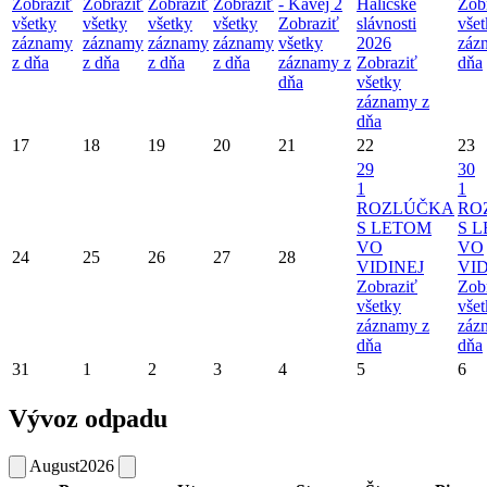
Zobraziť
Zobraziť
Zobraziť
Zobraziť
- Kavej 2
Haličské
Zob
všetky
všetky
všetky
všetky
Zobraziť
slávnosti
vše
záznamy
záznamy
záznamy
záznamy
všetky
2026
záz
z dňa
z dňa
z dňa
z dňa
záznamy z
Zobraziť
dňa
dňa
všetky
záznamy z
dňa
17
18
19
20
21
22
23
29
30
1
1
ROZLÚČKA
RO
S LETOM
S 
VO
VO
24
25
26
27
28
VIDINEJ
VID
Zobraziť
Zob
všetky
vše
záznamy z
záz
dňa
dňa
31
1
2
3
4
5
6
Vývoz odpadu
August
2026