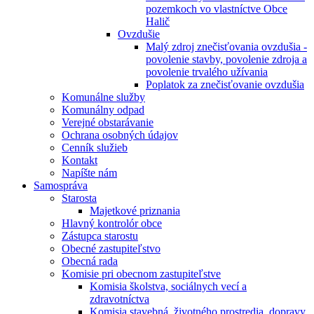
pozemkoch vo vlastníctve Obce
Halič
Ovzdušie
Malý zdroj znečisťovania ovzdušia -
povolenie stavby, povolenie zdroja a
povolenie trvalého užívania
Poplatok za znečisťovanie ovzdušia
Komunálne služby
Komunálny odpad
Verejné obstarávanie
Ochrana osobných údajov
Cenník služieb
Kontakt
Napíšte nám
Samospráva
Starosta
Majetkové priznania
Hlavný kontrolór obce
Zástupca starostu
Obecné zastupiteľstvo
Obecná rada
Komisie pri obecnom zastupiteľstve
Komisia školstva, sociálnych vecí a
zdravotníctva
Komisia stavebná, životného prostredia, dopravy