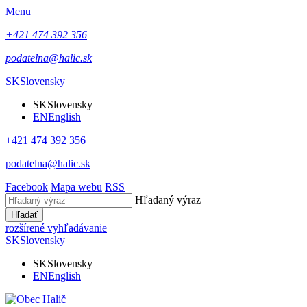
Menu
+421 474 392 356
podatelna@halic.sk
SK
Slovensky
SK
Slovensky
EN
English
+421 474 392 356
podatelna@halic.sk
Facebook
Mapa webu
RSS
Hľadaný výraz
Hľadať
rozšírené vyhľadávanie
SK
Slovensky
SK
Slovensky
EN
English