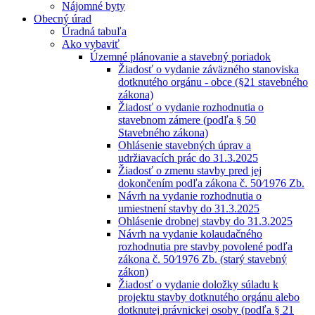
Nájomné byty
Obecný úrad
Úradná tabuľa
Ako vybaviť
Územné plánovanie a stavebný poriadok
Žiadosť o vydanie záväzného stanoviska
dotknutého orgánu - obce (§21 stavebného
zákona)
Žiadosť o vydanie rozhodnutia o
stavebnom zámere (podľa § 50
Stavebného zákona)
Ohlásenie stavebných úprav a
udržiavacích prác do 31.3.2025
Žiadosť o zmenu stavby pred jej
dokončením podľa zákona č. 50⁄1976 Zb.
Návrh na vydanie rozhodnutia o
umiestnení stavby do 31.3.2025
Ohlásenie drobnej stavby do 31.3.2025
Návrh na vydanie kolaudačného
rozhodnutia pre stavby povolené podľa
zákona č. 50⁄1976 Zb. (starý stavebný
zákon)
Žiadosť o vydanie doložky súladu k
projektu stavby dotknutého orgánu alebo
dotknutej právnickej osoby (podľa § 21