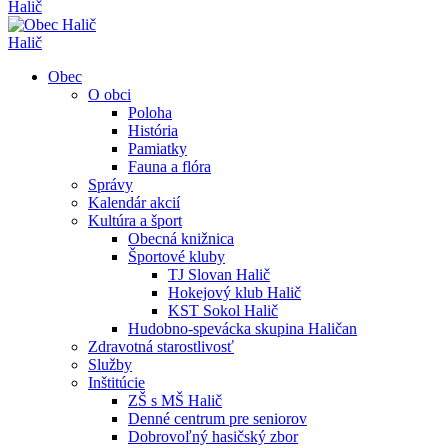
Halič
Halič
Obec
O obci
Poloha
História
Pamiatky
Fauna a flóra
Správy
Kalendár akcií
Kultúra a šport
Obecná knižnica
Športové kluby
TJ Slovan Halič
Hokejový klub Halič
KST Sokol Halič
Hudobno-spevácka skupina Haličan
Zdravotná starostlivosť
Služby
Inštitúcie
ZŠ s MŠ Halič
Denné centrum pre seniorov
Dobrovoľný hasičský zbor