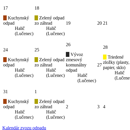
17
18
Kuchynský
Zelený odpad
odpad
zo záhrad
19
20
21
Halič
Halič
(Lučenec)
(Lučenec)
26
28
24
25
Vývoz
Triedené
Kuchynský
Zelený odpad
zmesový
zložky (plasty,
odpad
zo záhrad
komunálny
27
papier, sklo)
Halič
Halič
odpad
Halič
(Lučenec)
(Lučenec)
Halič
(Lučene
(Lučenec)
31
1
Kuchynský
Zelený odpad
odpad
zo záhrad
2
3
4
Halič
Halič
(Lučenec)
(Lučenec)
Kalendár zvozu odpadu