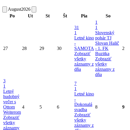
August
2026
Po
Ut
St
Št
Pia
So
1
31
1
1
Slovenský
Letné kino
pohár TJ
-
Slovan Halič
27
28
29
30
SAMOTA
- 1. FK
2
Zobraziť
Buzitka
všetky
Zobraziť
záznamy z
všetky
dňa
záznamy z
dňa
3
7
1
1
Letný
Letné kino
hudobný
-
večer s
Dokonalá
Ottom
4
5
6
8
9
svadba
Weiterom
Zobraziť
Zobraziť
všetky
všetky
záznamy z
záznamy