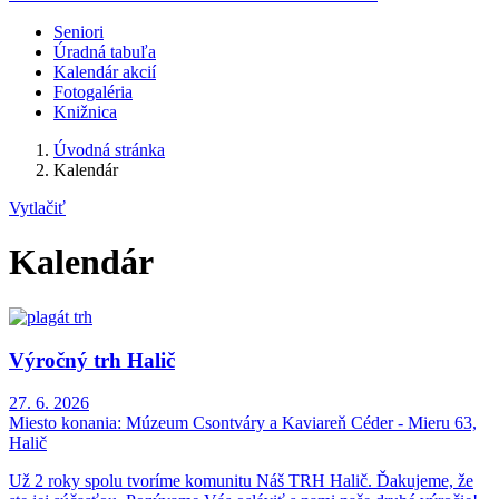
Seniori
Úradná tabuľa
Kalendár akcií
Fotogaléria
Knižnica
Úvodná stránka
Kalendár
Vytlačiť
Kalendár
Výročný trh Halič
27. 6. 2026
Miesto konania:
Múzeum Csontváry a Kaviareň Céder - Mieru 63,
Halič
Už 2 roky spolu tvoríme komunitu Náš TRH Halič. Ďakujeme, že