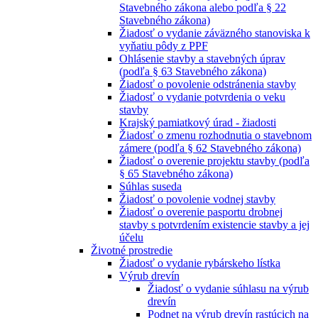
Stavebného zákona alebo podľa § 22
Stavebného zákona)
Žiadosť o vydanie záväzného stanoviska k
vyňatiu pôdy z PPF
Ohlásenie stavby a stavebných úprav
(podľa § 63 Stavebného zákona)
Žiadosť o povolenie odstránenia stavby
Žiadosť o vydanie potvrdenia o veku
stavby
Krajský pamiatkový úrad - žiadosti
Žiadosť o zmenu rozhodnutia o stavebnom
zámere (podľa § 62 Stavebného zákona)
Žiadosť o overenie projektu stavby (podľa
§ 65 Stavebného zákona)
Súhlas suseda
Žiadosť o povolenie vodnej stavby
Žiadosť o overenie pasportu drobnej
stavby s potvrdením existencie stavby a jej
účelu
Životné prostredie
Žiadosť o vydanie rybárskeho lístka
Výrub drevín
Žiadosť o vydanie súhlasu na výrub
drevín
Podnet na výrub drevín rastúcich na