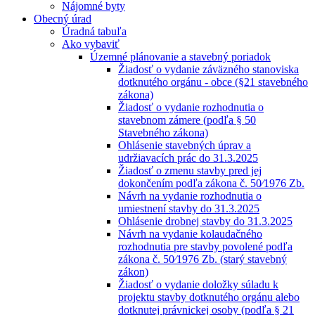
Nájomné byty
Obecný úrad
Úradná tabuľa
Ako vybaviť
Územné plánovanie a stavebný poriadok
Žiadosť o vydanie záväzného stanoviska
dotknutého orgánu - obce (§21 stavebného
zákona)
Žiadosť o vydanie rozhodnutia o
stavebnom zámere (podľa § 50
Stavebného zákona)
Ohlásenie stavebných úprav a
udržiavacích prác do 31.3.2025
Žiadosť o zmenu stavby pred jej
dokončením podľa zákona č. 50⁄1976 Zb.
Návrh na vydanie rozhodnutia o
umiestnení stavby do 31.3.2025
Ohlásenie drobnej stavby do 31.3.2025
Návrh na vydanie kolaudačného
rozhodnutia pre stavby povolené podľa
zákona č. 50⁄1976 Zb. (starý stavebný
zákon)
Žiadosť o vydanie doložky súladu k
projektu stavby dotknutého orgánu alebo
dotknutej právnickej osoby (podľa § 21