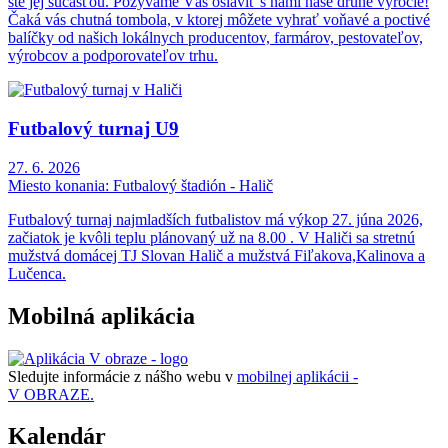
ste jej súčasťou. Pozývame Vás osláviť s nami naše druhé výročie!
Čaká vás chutná tombola, v ktorej môžete vyhrať voňavé a poctivé
balíčky od našich lokálnych producentov, farmárov, pestovateľov,
výrobcov a podporovateľov trhu.
Futbalový turnaj U9
27. 6. 2026
Miesto konania:
Futbalový štadión - Halič
Futbalový turnaj najmladších futbalistov má výkop 27. júna 2026,
začiatok je kvôli teplu plánovaný už na 8.00 . V Haliči sa stretnú
mužstvá domácej TJ Slovan Halič a mužstvá Fiľakova,Kalinova a
Lučenca.
Mobilná aplikácia
Sledujte informácie z nášho webu v
mobilnej aplikácii -
V OBRAZE.
Kalendár