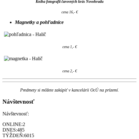
Kniha fotografií čarovných krás Novohradu
cena 16,- €
Magnetky a pohľadnice
cena 1,- €
cena 2,- €
Predmety si môžete zakúpiť v kancelárii OcÚ na prízemí.
Návštevnosť
Návštevnosť:
ONLINE:
2
DNES:
485
TÝŽDEŇ:
6015