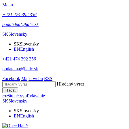
Menu
+421 474 392 356
podatelna@halic.sk
SK
Slovensky
SK
Slovensky
EN
English
+421 474 392 356
podatelna@halic.sk
Facebook
Mapa webu
RSS
Hľadaný výraz
Hľadať
rozšírené vyhľadávanie
SK
Slovensky
SK
Slovensky
EN
English