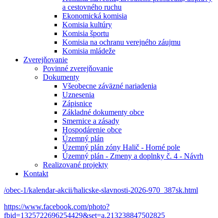
a cestovného ruchu
Ekonomická komisia
Komisia kultúry
Komisia športu
Komisia na ochranu verejného záujmu
Komisia mládeže
Zverejňovanie
Povinné zverejňovanie
Dokumenty
Všeobecne záväzné nariadenia
Uznesenia
Zápisnice
Základné dokumenty obce
Smernice a zásady
Hospodárenie obce
Územný plán
Územný plán zóny Halič - Horné pole
Územný plán - Zmeny a doplnky č. 4 - Návrh
Realizované projekty
Kontakt
/obec-1/kalendar-akcii/halicske-slavnosti-2026-970_387sk.html
https://www.facebook.com/photo?
fbid=1325722696254429&set=a.213238847502825