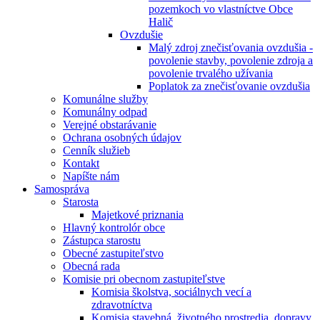
pozemkoch vo vlastníctve Obce
Halič
Ovzdušie
Malý zdroj znečisťovania ovzdušia -
povolenie stavby, povolenie zdroja a
povolenie trvalého užívania
Poplatok za znečisťovanie ovzdušia
Komunálne služby
Komunálny odpad
Verejné obstarávanie
Ochrana osobných údajov
Cenník služieb
Kontakt
Napíšte nám
Samospráva
Starosta
Majetkové priznania
Hlavný kontrolór obce
Zástupca starostu
Obecné zastupiteľstvo
Obecná rada
Komisie pri obecnom zastupiteľstve
Komisia školstva, sociálnych vecí a
zdravotníctva
Komisia stavebná, životného prostredia, dopravy