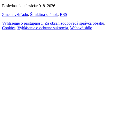
Posledná aktualizácia: 9. 8. 2026
Zmena vzhľadu
,
Štruktúra stránok
,
RSS
Vyhlásenie o prístupnosti
,
Za obsah zodpovedá správca obsahu
,
Cookies
,
Vyhlásenie o ochrane súkromia
,
Webové sídlo