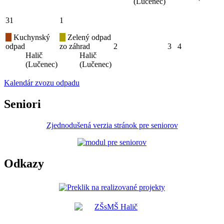
(Lučenec)
31
1
Kuchynský
Zelený odpad
odpad
zo záhrad
2
3
4
Halič
Halič
(Lučenec)
(Lučenec)
Kalendár zvozu odpadu
Seniori
Zjednodušená verzia stránok pre seniorov
Odkazy