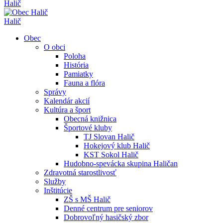
Halič
Halič
Obec
O obci
Poloha
História
Pamiatky
Fauna a flóra
Správy
Kalendár akcií
Kultúra a šport
Obecná knižnica
Športové kluby
TJ Slovan Halič
Hokejový klub Halič
KST Sokol Halič
Hudobno-spevácka skupina Haličan
Zdravotná starostlivosť
Služby
Inštitúcie
ZŠ s MŠ Halič
Denné centrum pre seniorov
Dobrovoľný hasičský zbor