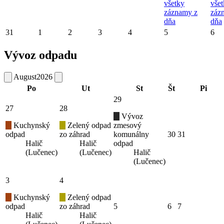
všetky
vše
záznamy z
záz
dňa
dňa
31
1
2
3
4
5
6
Vývoz odpadu
August
2026
Po
Ut
St
Št
Pi
29
27
28
Vývoz
Kuchynský
Zelený odpad
zmesový
odpad
zo záhrad
komunálny
30
31
Halič
Halič
odpad
(Lučenec)
(Lučenec)
Halič
(Lučenec)
3
4
Kuchynský
Zelený odpad
odpad
zo záhrad
5
6
7
Halič
Halič