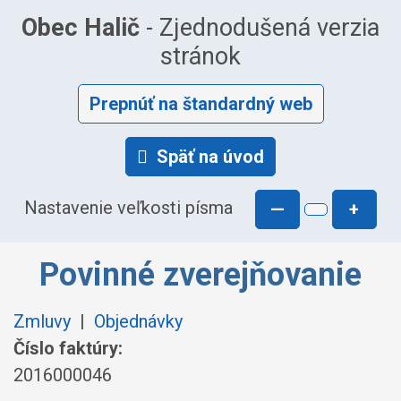
Obec Halič
- Zjednodušená verzia
stránok
Prepnúť na štandardný web
Späť na úvod
Nastavenie veľkosti písma
—
+
Povinné zverejňovanie
Zmluvy
|
Objednávky
Číslo faktúry:
2016000046