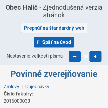
Obec Halič
- Zjednodušená verzia
stránok
Prepnúť na štandardný web
Späť na úvod
Nastavenie veľkosti písma
—
+
Povinné zverejňovanie
Zmluvy
|
Objednávky
Číslo faktúry:
2016000033