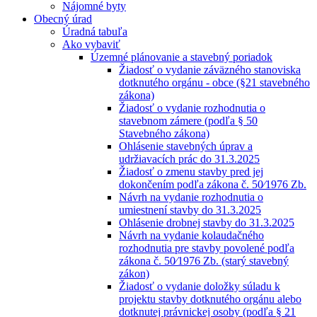
Nájomné byty
Obecný úrad
Úradná tabuľa
Ako vybaviť
Územné plánovanie a stavebný poriadok
Žiadosť o vydanie záväzného stanoviska
dotknutého orgánu - obce (§21 stavebného
zákona)
Žiadosť o vydanie rozhodnutia o
stavebnom zámere (podľa § 50
Stavebného zákona)
Ohlásenie stavebných úprav a
udržiavacích prác do 31.3.2025
Žiadosť o zmenu stavby pred jej
dokončením podľa zákona č. 50⁄1976 Zb.
Návrh na vydanie rozhodnutia o
umiestnení stavby do 31.3.2025
Ohlásenie drobnej stavby do 31.3.2025
Návrh na vydanie kolaudačného
rozhodnutia pre stavby povolené podľa
zákona č. 50⁄1976 Zb. (starý stavebný
zákon)
Žiadosť o vydanie doložky súladu k
projektu stavby dotknutého orgánu alebo
dotknutej právnickej osoby (podľa § 21