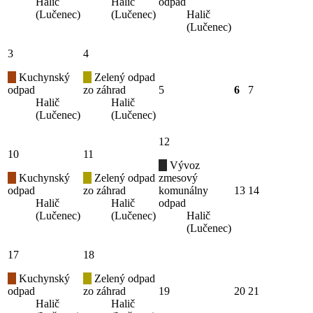
Halič
Halič
odpad
(Lučenec)
(Lučenec)
Halič
(Lučenec)
3
4
Kuchynský
Zelený odpad
odpad
zo záhrad
5
6
7
Halič
Halič
(Lučenec)
(Lučenec)
12
10
11
Vývoz
Kuchynský
Zelený odpad
zmesový
odpad
zo záhrad
komunálny
13
14
Halič
Halič
odpad
(Lučenec)
(Lučenec)
Halič
(Lučenec)
17
18
Kuchynský
Zelený odpad
odpad
zo záhrad
19
20
21
Halič
Halič