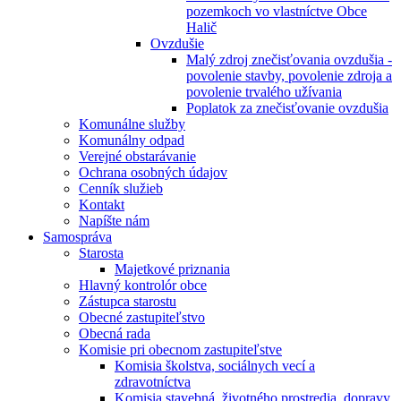
pozemkoch vo vlastníctve Obce
Halič
Ovzdušie
Malý zdroj znečisťovania ovzdušia -
povolenie stavby, povolenie zdroja a
povolenie trvalého užívania
Poplatok za znečisťovanie ovzdušia
Komunálne služby
Komunálny odpad
Verejné obstarávanie
Ochrana osobných údajov
Cenník služieb
Kontakt
Napíšte nám
Samospráva
Starosta
Majetkové priznania
Hlavný kontrolór obce
Zástupca starostu
Obecné zastupiteľstvo
Obecná rada
Komisie pri obecnom zastupiteľstve
Komisia školstva, sociálnych vecí a
zdravotníctva
Komisia stavebná, životného prostredia, dopravy