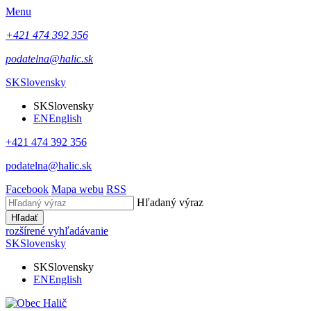
Menu
+421 474 392 356
podatelna@halic.sk
SK
Slovensky
SK
Slovensky
EN
English
+421 474 392 356
podatelna@halic.sk
Facebook
Mapa webu
RSS
Hľadaný výraz
Hľadať
rozšírené vyhľadávanie
SK
Slovensky
SK
Slovensky
EN
English