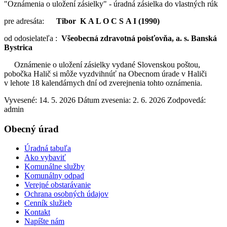
"Oznámenia o uložení zásielky" - úradná zásielka do vlastných rúk
pre adresáta:
Tibor K A L O C S A I (1990)
od odosielateľa :
Všeobecná zdravotná poisťovňa, a. s. Banská
Bystrica
Oznámenie o uložení zásielky vydané Slovenskou poštou,
pobočka Halič si môže vyzdvihnúť na Obecnom úrade v Haliči
v lehote 18 kalendárnych dní od zverejnenia tohto oznámenia.
Vyvesené: 14. 5. 2026
Dátum zvesenia: 2. 6. 2026
Zodpovedá:
admin
Obecný úrad
Úradná tabuľa
Ako vybaviť
Komunálne služby
Komunálny odpad
Verejné obstarávanie
Ochrana osobných údajov
Cenník služieb
Kontakt
Napíšte nám