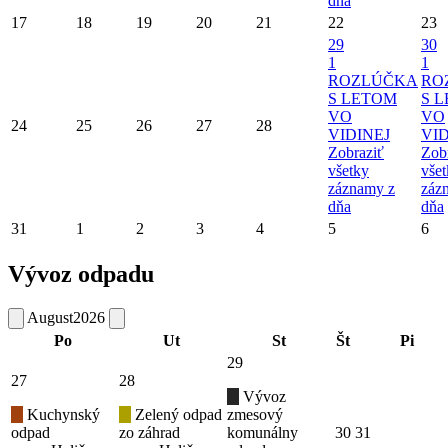
dňa
17
18
19
20
21
22
23
29
30
1
1
ROZLÚČKA
RO
S LETOM
S 
VO
VO
24
25
26
27
28
VIDINEJ
VID
Zobraziť
Zob
všetky
vše
záznamy z
záz
dňa
dňa
31
1
2
3
4
5
6
Vývoz odpadu
August
2026
Po
Ut
St
Št
Pi
29
27
28
Vývoz
Kuchynský
Zelený odpad
zmesový
odpad
zo záhrad
komunálny
30
31