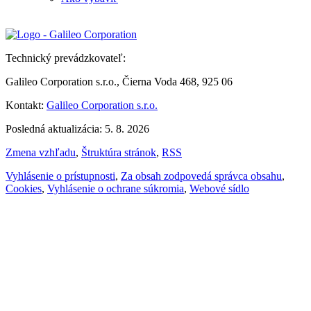
Technický prevádzkovateľ:
Galileo Corporation s.r.o., Čierna Voda 468, 925 06
Kontakt:
Galileo Corporation s.r.o.
Posledná aktualizácia: 5. 8. 2026
Zmena vzhľadu
,
Štruktúra stránok
,
RSS
Vyhlásenie o prístupnosti
,
Za obsah zodpovedá správca obsahu
,
Cookies
,
Vyhlásenie o ochrane súkromia
,
Webové sídlo