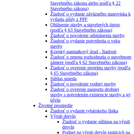
Stavebného zákona alebo podľa § 22
Stavebného zákona)
Žiadosť o vydanie záväzného stanoviska k
vyňatiu pôdy z PPF
Ohlásenie stavby a stavebných úprav
(podľa § 63 Stavebného zákona)
Žiadosť o povolenie odstránenia stavby
Žiadosť o vydanie potvrdenia o veku
stavby
Krajský pamiatkový úrad - žiadosti
Žiadosť o zmenu rozhodnutia o stavebnom
zámere (podľa § 62 Stavebného zákona)
Žiadosť o overenie projektu stavby (podľa
§ 65 Stavebného zákona)
Súhlas suseda
Žiadosť o povolenie vodnej stavby
Žiadosť o overenie pasportu drobnej
stavby s potvrdením existencie stavby a jej
účelu
Životné prostredie
Žiadosť o vydanie rybárskeho lístka
Výrub drevín
Žiadosť o vydanie súhlasu na výrub
drevín
Podnet na výrub drevín rastúcich na