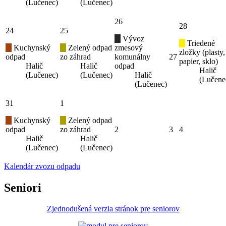
(Lučenec)
(Lučenec)
26
28
24
25
Vývoz
Triedené
Kuchynský
Zelený odpad
zmesový
zložky (plasty,
odpad
zo záhrad
komunálny
27
papier, sklo)
Halič
Halič
odpad
Halič
(Lučenec)
(Lučenec)
Halič
(Lučene
(Lučenec)
31
1
Kuchynský
Zelený odpad
odpad
zo záhrad
2
3
4
Halič
Halič
(Lučenec)
(Lučenec)
Kalendár zvozu odpadu
Seniori
Zjednodušená verzia stránok pre seniorov