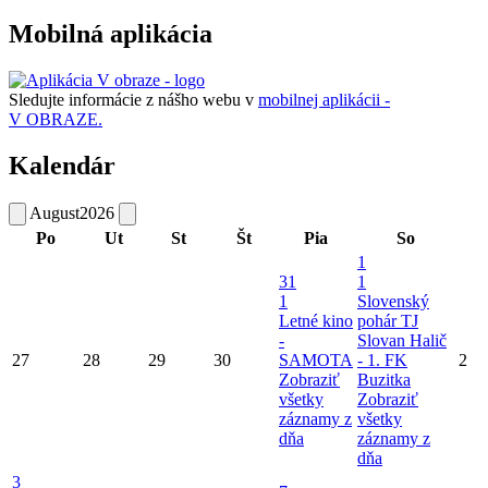
Mobilná aplikácia
Sledujte informácie z nášho webu v
mobilnej aplikácii -
V OBRAZE.
Kalendár
August
2026
Po
Ut
St
Št
Pia
So
1
31
1
1
Slovenský
Letné kino
pohár TJ
-
Slovan Halič
27
28
29
30
SAMOTA
- 1. FK
2
Zobraziť
Buzitka
všetky
Zobraziť
záznamy z
všetky
dňa
záznamy z
dňa
3