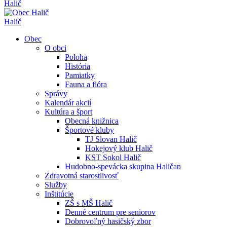
Halič
Halič
Obec
O obci
Poloha
História
Pamiatky
Fauna a flóra
Správy
Kalendár akcií
Kultúra a šport
Obecná knižnica
Športové kluby
TJ Slovan Halič
Hokejový klub Halič
KST Sokol Halič
Hudobno-spevácka skupina Haličan
Zdravotná starostlivosť
Služby
Inštitúcie
ZŠ s MŠ Halič
Denné centrum pre seniorov
Dobrovoľný hasičský zbor