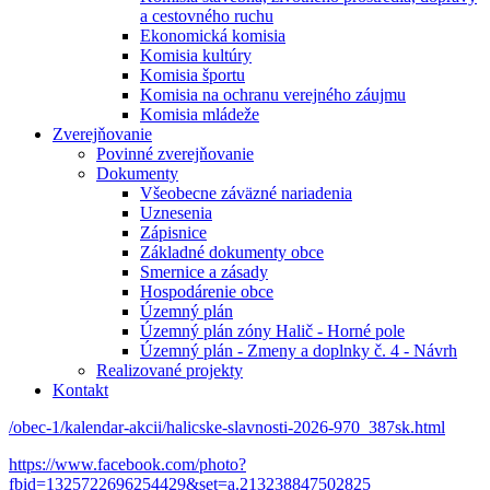
a cestovného ruchu
Ekonomická komisia
Komisia kultúry
Komisia športu
Komisia na ochranu verejného záujmu
Komisia mládeže
Zverejňovanie
Povinné zverejňovanie
Dokumenty
Všeobecne záväzné nariadenia
Uznesenia
Zápisnice
Základné dokumenty obce
Smernice a zásady
Hospodárenie obce
Územný plán
Územný plán zóny Halič - Horné pole
Územný plán - Zmeny a doplnky č. 4 - Návrh
Realizované projekty
Kontakt
/obec-1/kalendar-akcii/halicske-slavnosti-2026-970_387sk.html
https://www.facebook.com/photo?
fbid=1325722696254429&set=a.213238847502825