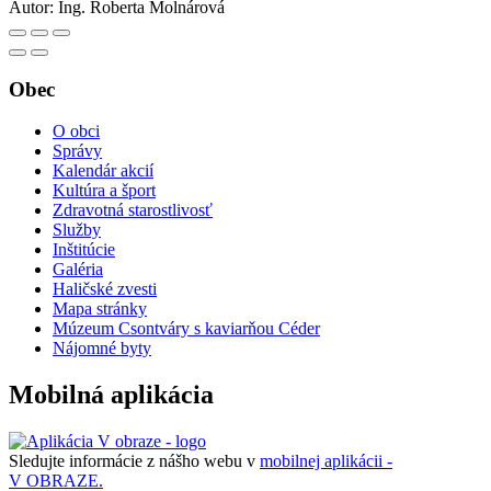
Autor:
Ing. Roberta Molnárová
Obec
O obci
Správy
Kalendár akcií
Kultúra a šport
Zdravotná starostlivosť
Služby
Inštitúcie
Galéria
Haličské zvesti
Mapa stránky
Múzeum Csontváry s kaviarňou Céder
Nájomné byty
Mobilná aplikácia
Sledujte informácie z nášho webu v
mobilnej aplikácii -
V OBRAZE.