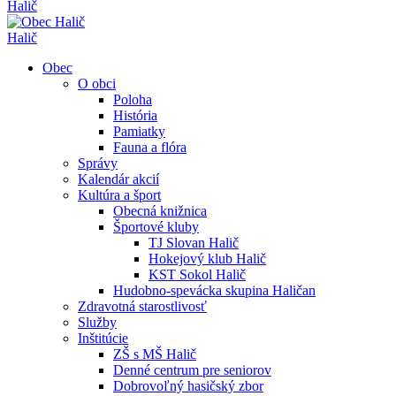
Halič
Halič
Obec
O obci
Poloha
História
Pamiatky
Fauna a flóra
Správy
Kalendár akcií
Kultúra a šport
Obecná knižnica
Športové kluby
TJ Slovan Halič
Hokejový klub Halič
KST Sokol Halič
Hudobno-spevácka skupina Haličan
Zdravotná starostlivosť
Služby
Inštitúcie
ZŠ s MŠ Halič
Denné centrum pre seniorov
Dobrovoľný hasičský zbor