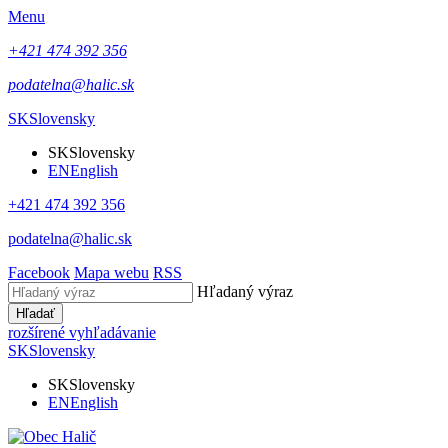
Menu
+421 474 392 356
podatelna@halic.sk
SK
Slovensky
SK
Slovensky
EN
English
+421 474 392 356
podatelna@halic.sk
Facebook
Mapa webu
RSS
Hľadaný výraz
Hľadať
rozšírené vyhľadávanie
SK
Slovensky
SK
Slovensky
EN
English