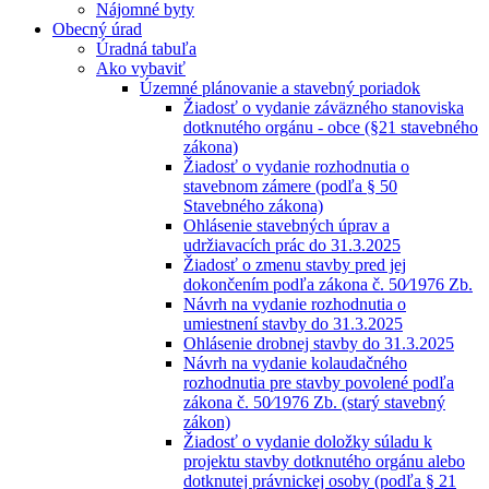
Nájomné byty
Obecný úrad
Úradná tabuľa
Ako vybaviť
Územné plánovanie a stavebný poriadok
Žiadosť o vydanie záväzného stanoviska
dotknutého orgánu - obce (§21 stavebného
zákona)
Žiadosť o vydanie rozhodnutia o
stavebnom zámere (podľa § 50
Stavebného zákona)
Ohlásenie stavebných úprav a
udržiavacích prác do 31.3.2025
Žiadosť o zmenu stavby pred jej
dokončením podľa zákona č. 50⁄1976 Zb.
Návrh na vydanie rozhodnutia o
umiestnení stavby do 31.3.2025
Ohlásenie drobnej stavby do 31.3.2025
Návrh na vydanie kolaudačného
rozhodnutia pre stavby povolené podľa
zákona č. 50⁄1976 Zb. (starý stavebný
zákon)
Žiadosť o vydanie doložky súladu k
projektu stavby dotknutého orgánu alebo
dotknutej právnickej osoby (podľa § 21