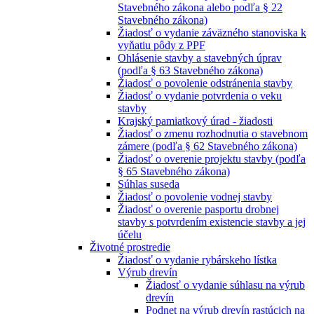
Stavebného zákona alebo podľa § 22
Stavebného zákona)
Žiadosť o vydanie záväzného stanoviska k
vyňatiu pôdy z PPF
Ohlásenie stavby a stavebných úprav
(podľa § 63 Stavebného zákona)
Žiadosť o povolenie odstránenia stavby
Žiadosť o vydanie potvrdenia o veku
stavby
Krajský pamiatkový úrad - žiadosti
Žiadosť o zmenu rozhodnutia o stavebnom
zámere (podľa § 62 Stavebného zákona)
Žiadosť o overenie projektu stavby (podľa
§ 65 Stavebného zákona)
Súhlas suseda
Žiadosť o povolenie vodnej stavby
Žiadosť o overenie pasportu drobnej
stavby s potvrdením existencie stavby a jej
účelu
Životné prostredie
Žiadosť o vydanie rybárskeho lístka
Výrub drevín
Žiadosť o vydanie súhlasu na výrub
drevín
Podnet na výrub drevín rastúcich na