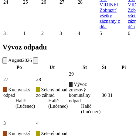
24
25
26
27
28
VIDINEJ
VID
Zobraziť
Zob
všetky
vše
záznamy z
záz
dňa
dňa
31
1
2
3
4
5
6
Vývoz odpadu
August
2026
Po
Ut
St
Št
Pi
29
27
28
Vývoz
Kuchynský
Zelený odpad
zmesový
odpad
zo záhrad
komunálny
30
31
Halič
Halič
odpad
(Lučenec)
(Lučenec)
Halič
(Lučenec)
3
4
Kuchynský
Zelený odpad