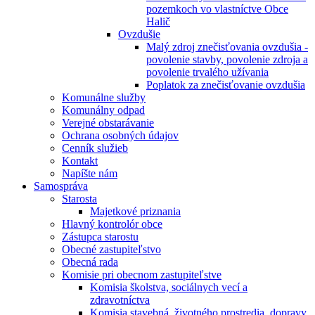
pozemkoch vo vlastníctve Obce
Halič
Ovzdušie
Malý zdroj znečisťovania ovzdušia -
povolenie stavby, povolenie zdroja a
povolenie trvalého užívania
Poplatok za znečisťovanie ovzdušia
Komunálne služby
Komunálny odpad
Verejné obstarávanie
Ochrana osobných údajov
Cenník služieb
Kontakt
Napíšte nám
Samospráva
Starosta
Majetkové priznania
Hlavný kontrolór obce
Zástupca starostu
Obecné zastupiteľstvo
Obecná rada
Komisie pri obecnom zastupiteľstve
Komisia školstva, sociálnych vecí a
zdravotníctva
Komisia stavebná, životného prostredia, dopravy