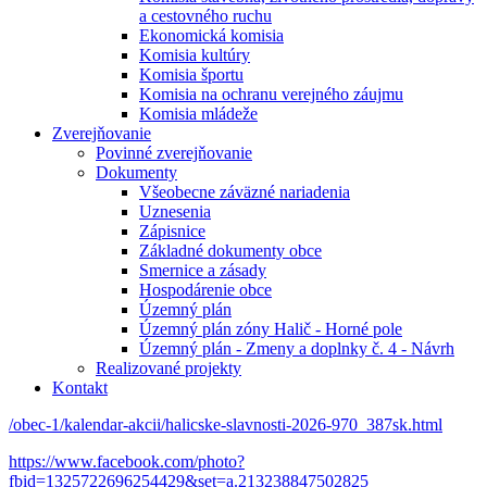
a cestovného ruchu
Ekonomická komisia
Komisia kultúry
Komisia športu
Komisia na ochranu verejného záujmu
Komisia mládeže
Zverejňovanie
Povinné zverejňovanie
Dokumenty
Všeobecne záväzné nariadenia
Uznesenia
Zápisnice
Základné dokumenty obce
Smernice a zásady
Hospodárenie obce
Územný plán
Územný plán zóny Halič - Horné pole
Územný plán - Zmeny a doplnky č. 4 - Návrh
Realizované projekty
Kontakt
/obec-1/kalendar-akcii/halicske-slavnosti-2026-970_387sk.html
https://www.facebook.com/photo?
fbid=1325722696254429&set=a.213238847502825