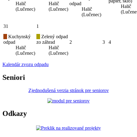
papier, sklo)
Halič
Halič
odpad
Halič
(Lučenec)
(Lučenec)
Halič
(Lučene
(Lučenec)
31
1
Kuchynský
Zelený odpad
odpad
zo záhrad
2
3
4
Halič
Halič
(Lučenec)
(Lučenec)
Kalendár zvozu odpadu
Seniori
Zjednodušená verzia stránok pre seniorov
Odkazy