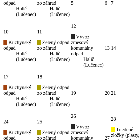
odpad
zo záhrad
5
6
7
Halič
Halič
(Lučenec)
(Lučenec)
12
10
11
Vývoz
Kuchynský
Zelený odpad
zmesový
odpad
zo záhrad
komunálny
13
14
Halič
Halič
odpad
(Lučenec)
(Lučenec)
Halič
(Lučenec)
17
18
Kuchynský
Zelený odpad
odpad
zo záhrad
19
20
21
Halič
Halič
(Lučenec)
(Lučenec)
26
28
24
25
Vývoz
Triedené
Kuchynský
Zelený odpad
zmesový
zložky (plasty,
odpad
zo záhrad
komunálny
27