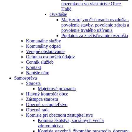
pozemkoch vo vlastníctve Obce
Halič
Ovzdušie
Malý zdroj znečisťovania ovzdušia -
povolenie stavby, povolenie zdroja a
povolenie trvalého užívania
Poplatok za znečisťovanie ovzdušia
Komunálne služby
Komunálny odpad
Verejné obstarávanie
Ochrana osobných údajov
Cenník služieb
Kontakt
Napíšte nám
Samospráva
Starosta
Majetkové priznania
Hlavný kontrolór obce
Zástupca starostu
Obecné zastupiteľstvo
Obecná rada
Komisie pri obecnom zastupiteľstve
Komisia školstva, sociálnych vecí a
zdravotníctva
Komisia stavebná, životného prostredia, dopravy