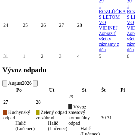
29
30
1
1
ROZLÚČKA
RO
S LETOM
S 
VO
VO
24
25
26
27
28
VIDINEJ
VID
Zobraziť
Zob
všetky
vše
záznamy z
záz
dňa
dňa
31
1
2
3
4
5
6
Vývoz odpadu
August
2026
Po
Ut
St
Št
Pi
29
27
28
Vývoz
Kuchynský
Zelený odpad
zmesový
odpad
zo záhrad
komunálny
30
31
Halič
Halič
odpad
(Lučenec)
(Lučenec)
Halič
(Lučenec)