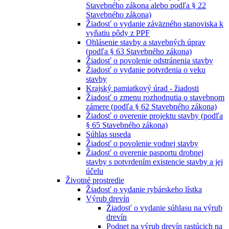
Stavebného zákona alebo podľa § 22
Stavebného zákona)
Žiadosť o vydanie záväzného stanoviska k
vyňatiu pôdy z PPF
Ohlásenie stavby a stavebných úprav
(podľa § 63 Stavebného zákona)
Žiadosť o povolenie odstránenia stavby
Žiadosť o vydanie potvrdenia o veku
stavby
Krajský pamiatkový úrad - žiadosti
Žiadosť o zmenu rozhodnutia o stavebnom
zámere (podľa § 62 Stavebného zákona)
Žiadosť o overenie projektu stavby (podľa
§ 65 Stavebného zákona)
Súhlas suseda
Žiadosť o povolenie vodnej stavby
Žiadosť o overenie pasportu drobnej
stavby s potvrdením existencie stavby a jej
účelu
Životné prostredie
Žiadosť o vydanie rybárskeho lístka
Výrub drevín
Žiadosť o vydanie súhlasu na výrub
drevín
Podnet na výrub drevín rastúcich na