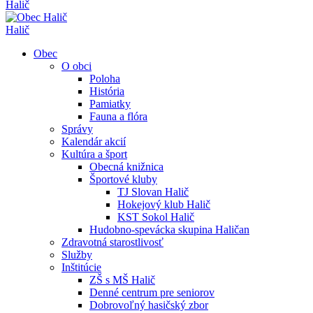
Halič
Halič
Obec
O obci
Poloha
História
Pamiatky
Fauna a flóra
Správy
Kalendár akcií
Kultúra a šport
Obecná knižnica
Športové kluby
TJ Slovan Halič
Hokejový klub Halič
KST Sokol Halič
Hudobno-spevácka skupina Haličan
Zdravotná starostlivosť
Služby
Inštitúcie
ZŠ s MŠ Halič
Denné centrum pre seniorov
Dobrovoľný hasičský zbor