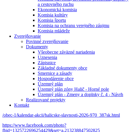
a cestovného ruchu
Ekonomická komisia
Komisia kultúry
Komisia športu
Komisia na ochranu verejného záujmu
Komisia mládeže
Zverejňovanie
Povinné zverejňovanie
Dokumenty
Všeobecne záväzné nariadenia
Uznesenia
Zápisnice
Základné dokumenty obce
Smernice a zásady
Hospodárenie obce
Územný plán
Územný plán zóny Halič - Horné pole
Územný plán - Zmeny a doplnky č. 4 - Návrh
Realizované projekty
Kontakt
/obec-1/kalendar-akcii/halicske-slavnosti-2026-970_387sk.html
https://www.facebook.com/photo?
fbid=1325722696254429&set=a.213238847502825