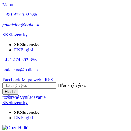
Menu
+421 474 392 356
podatelna@halic.sk
SK
Slovensky
SK
Slovensky
EN
English
+421 474 392 356
podatelna@halic.sk
Facebook
Mapa webu
RSS
Hľadaný výraz
Hľadať
rozšírené vyhľadávanie
SK
Slovensky
SK
Slovensky
EN
English