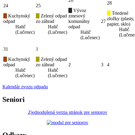
26
28
24
25
Vývoz
Triedené
Kuchynský
Zelený odpad
zmesový
zložky (plasty,
odpad
zo záhrad
komunálny
27
papier, sklo)
Halič
Halič
odpad
Halič
(Lučenec)
(Lučenec)
Halič
(Lučene
(Lučenec)
31
1
Kuchynský
Zelený odpad
odpad
zo záhrad
2
3
4
Halič
Halič
(Lučenec)
(Lučenec)
Kalendár zvozu odpadu
Seniori
Zjednodušená verzia stránok pre seniorov