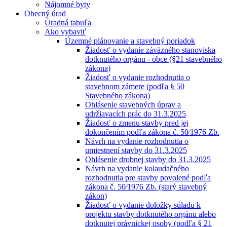
Nájomné byty
Obecný úrad
Úradná tabuľa
Ako vybaviť
Územné plánovanie a stavebný poriadok
Žiadosť o vydanie záväzného stanoviska
dotknutého orgánu - obce (§21 stavebného
zákona)
Žiadosť o vydanie rozhodnutia o
stavebnom zámere (podľa § 50
Stavebného zákona)
Ohlásenie stavebných úprav a
udržiavacích prác do 31.3.2025
Žiadosť o zmenu stavby pred jej
dokončením podľa zákona č. 50⁄1976 Zb.
Návrh na vydanie rozhodnutia o
umiestnení stavby do 31.3.2025
Ohlásenie drobnej stavby do 31.3.2025
Návrh na vydanie kolaudačného
rozhodnutia pre stavby povolené podľa
zákona č. 50⁄1976 Zb. (starý stavebný
zákon)
Žiadosť o vydanie doložky súladu k
projektu stavby dotknutého orgánu alebo
dotknutej právnickej osoby (podľa § 21