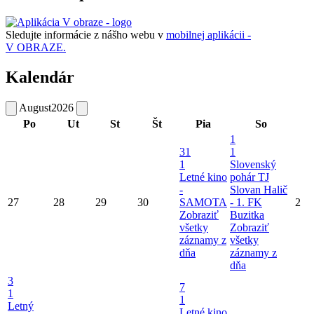
Sledujte informácie z nášho webu v
mobilnej aplikácii -
V OBRAZE.
Kalendár
August
2026
Po
Ut
St
Št
Pia
So
1
31
1
1
Slovenský
Letné kino
pohár TJ
-
Slovan Halič
27
28
29
30
SAMOTA
- 1. FK
2
Zobraziť
Buzitka
všetky
Zobraziť
záznamy z
všetky
dňa
záznamy z
dňa
3
7
1
1
Letný
Letné kino