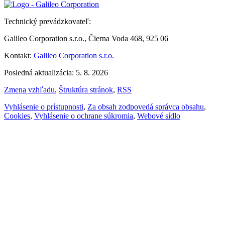
Technický prevádzkovateľ:
Galileo Corporation s.r.o., Čierna Voda 468, 925 06
Kontakt:
Galileo Corporation s.r.o.
Posledná aktualizácia: 5. 8. 2026
Zmena vzhľadu
,
Štruktúra stránok
,
RSS
Vyhlásenie o prístupnosti
,
Za obsah zodpovedá správca obsahu
,
Cookies
,
Vyhlásenie o ochrane súkromia
,
Webové sídlo